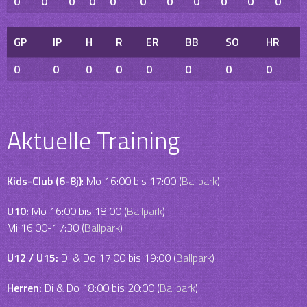
0
0
0
0
0
0
0
0
0
0
0
GP
IP
H
R
ER
BB
SO
HR
0
0
0
0
0
0
0
0
Aktuelle Training
Kids-Club (6-8j)
: Mo 16:00 bis 17:00 (
Ballpark
)
U10:
Mo 16:00 bis 18:00 (
Ballpark
)
Mi 16:00-17:30 (
Ballpark
)
U12 / U15:
Di & Do 17:00 bis 19:00 (
Ballpark
)
Herren:
Di & Do 18:00 bis 20:00 (
Ballpark
)