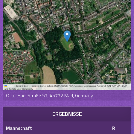
Leaflet
|
Tiles © Esri — Source: Esri, i-cubed, USDA, USGS, AEX, GeoEye, Getmapping, Aerogrid, IGN, IGP, UPR-EGP,
and the GIS User Community
Otto-Hue-Straße 57, 45772 Marl, Germany
ERGEBNISSE
Mannschaft
R