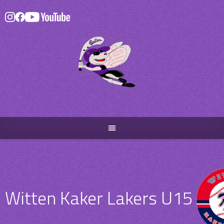
Skip
to
content
Witten Kaker Lakers U15