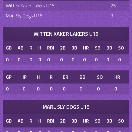
Witten Kaker Lakers U15
25
Marl Sly Dogs U15
3
WITTEN KAKER LAKERS U15
GB
AB
R
H
RBI
2B
3B
HR
SB
BB
SO
0
0
0
0
0
0
0
0
0
0
0
GP
IP
H
R
ER
BB
SO
HR
0
0
0
0
0
0
0
0
MARL SLY DOGS U15
GB
AB
R
H
RBI
2B
3B
HR
SB
BB
SO