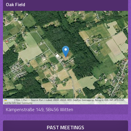
Oak Field
Leaflet
|
Tiles © Esri — Source: Esri, i-cubed, USDA, USGS, AEX, GeoEye, Getmapping, Aerogrid, IGN, IGP, UPR-EGP,
and the GIS User Community
Kämpenstraße 149, 58456 Witten
PAST MEETINGS