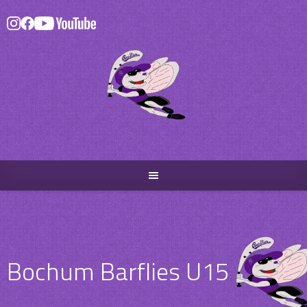
Skip
to
content
Bochum Barflies U15