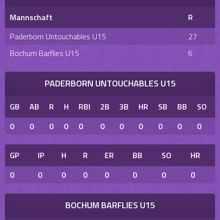
Mannschaft
R
Paderborn Untouchables U15
27
Bochum Barflies U15
6
PADERBORN UNTOUCHABLES U15
GB
AB
R
H
RBI
2B
3B
HR
SB
BB
SO
0
0
0
0
0
0
0
0
0
0
0
GP
IP
H
R
ER
BB
SO
HR
0
0
0
0
0
0
0
0
BOCHUM BARFLIES U15