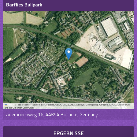
Barflies Ballpark
Leaflet
|
Tiles © Esri — Source: Esri, i-cubed, USDA, USGS, AEX, GeoEye, Getmapping, Aerogrid, IGN, IGP, UPR-EGP,
and the GIS User Community
Anemonenweg 16, 44894 Bochum, Germany
ERGEBNISSE