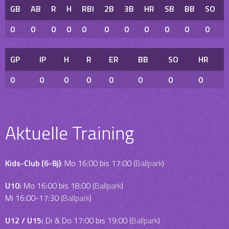
GB
AB
R
H
RBI
2B
3B
HR
SB
BB
SO
0
0
0
0
0
0
0
0
0
0
0
GP
IP
H
R
ER
BB
SO
HR
0
0
0
0
0
0
0
0
Aktuelle Training
Kids-Club (6-8j)
: Mo 16:00 bis 17:00 (
Ballpark
)
U10:
Mo 16:00 bis 18:00 (
Ballpark
)
Mi 16:00-17:30 (
Ballpark
)
U12 / U15:
Di & Do 17:00 bis 19:00 (
Ballpark
)