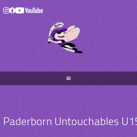
Skip
to
content
Paderborn Untouchables U1