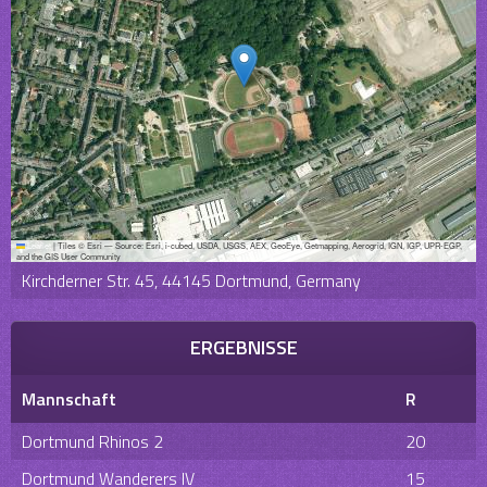
Leaflet
|
Tiles © Esri — Source: Esri, i-cubed, USDA, USGS, AEX, GeoEye, Getmapping, Aerogrid, IGN, IGP, UPR-EGP,
and the GIS User Community
Kirchderner Str. 45, 44145 Dortmund, Germany
ERGEBNISSE
Mannschaft
R
Dortmund Rhinos 2
20
Dortmund Wanderers IV
15