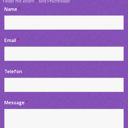
Felder mit einem
*
sind Pflichtfelder
Name
*
Email
*
Telefon
Message
*