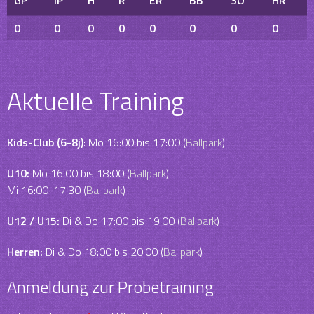
GP
IP
H
R
ER
BB
SO
HR
0
0
0
0
0
0
0
0
Aktuelle Training
Kids-Club (6-8j)
: Mo 16:00 bis 17:00 (
Ballpark
)
U10:
Mo 16:00 bis 18:00 (
Ballpark
)
Mi 16:00-17:30 (
Ballpark
)
U12 / U15:
Di & Do 17:00 bis 19:00 (
Ballpark
)
Herren:
Di & Do 18:00 bis 20:00 (
Ballpark
)
Anmeldung zur Probetraining