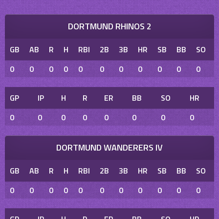
DORTMUND RHINOS 2
GB
AB
R
H
RBI
2B
3B
HR
SB
BB
SO
0
0
0
0
0
0
0
0
0
0
0
GP
IP
H
R
ER
BB
SO
HR
0
0
0
0
0
0
0
0
DORTMUND WANDERERS IV
GB
AB
R
H
RBI
2B
3B
HR
SB
BB
SO
0
0
0
0
0
0
0
0
0
0
0