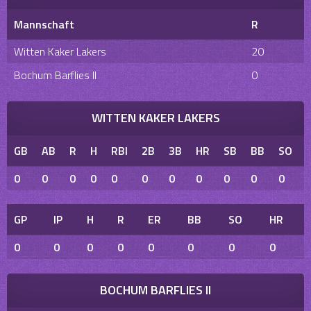
Mannschaft
R
Witten Kaker Lakers
20
Bochum Barflies II
0
WITTEN KAKER LAKERS
GB
AB
R
H
RBI
2B
3B
HR
SB
BB
SO
0
0
0
0
0
0
0
0
0
0
0
GP
IP
H
R
ER
BB
SO
HR
0
0
0
0
0
0
0
0
BOCHUM BARFLIES II