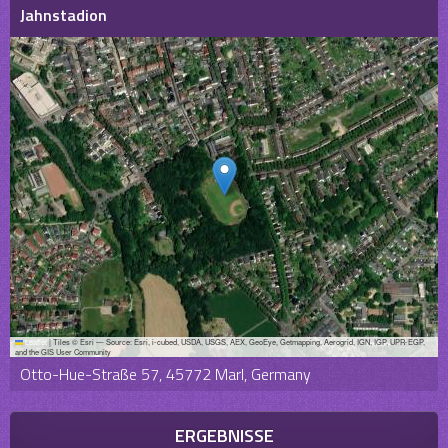
Jahnstadion
Leaflet
|
Tiles © Esri — Source: Esri, i-cubed, USDA, USGS, AEX, GeoEye, Getmapping, Aerogrid, IGN, IGP, UPR-EGP,
and the GIS User Community
Otto-Hue-Straße 57, 45772 Marl, Germany
ERGEBNISSE