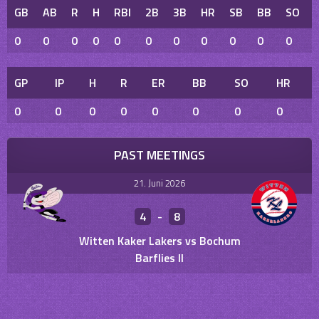
GB
AB
R
H
RBI
2B
3B
HR
SB
BB
SO
0
0
0
0
0
0
0
0
0
0
0
GP
IP
H
R
ER
BB
SO
HR
0
0
0
0
0
0
0
0
PAST MEETINGS
21. Juni 2026
4
-
8
Witten Kaker Lakers vs Bochum
Barflies II