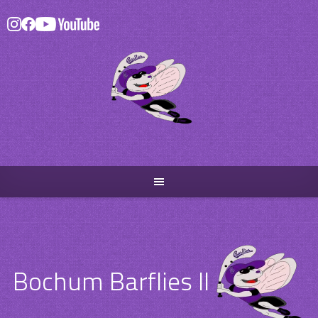
Skip
to
content
Bochum Barflies II