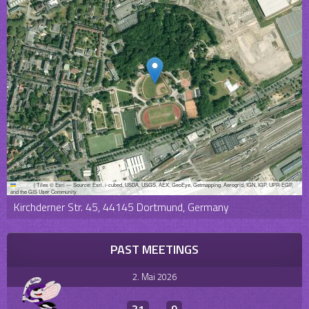
Leaflet
|
Tiles © Esri — Source: Esri, i-cubed, USDA, USGS, AEX, GeoEye, Getmapping, Aerogrid, IGN, IGP, UPR-EGP,
and the GIS User Community
Kirchderner Str. 45, 44145 Dortmund, Germany
PAST MEETINGS
2. Mai 2026