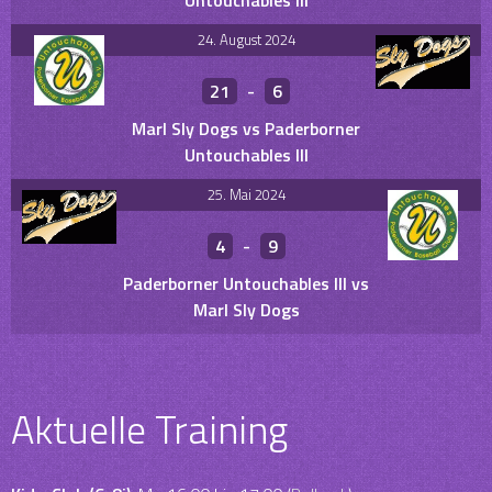
Untouchables III
24. August 2024
21
-
6
Marl Sly Dogs vs Paderborner
Untouchables III
25. Mai 2024
4
-
9
Paderborner Untouchables III vs
Marl Sly Dogs
Aktuelle Training