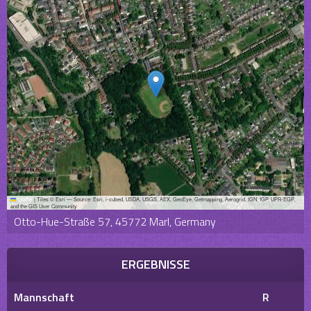
Leaflet
|
Tiles © Esri — Source: Esri, i-cubed, USDA, USGS, AEX, GeoEye, Getmapping, Aerogrid, IGN, IGP, UPR-EGP,
and the GIS User Community
Otto-Hue-Straße 57, 45772 Marl, Germany
ERGEBNISSE
Mannschaft
R