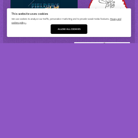
This website uses cookies
We use cookies to analyze our traffic, personalize marketing and to provide social media features.
Privacy and
cookies policy ›
.
ALLOW ALL COOKIES