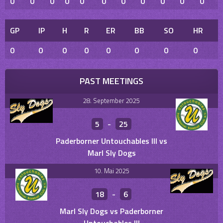
0
0
0
0
0
0
0
0
0
0
0
GP
IP
H
R
ER
BB
SO
HR
0
0
0
0
0
0
0
0
PAST MEETINGS
28. September 2025
5
-
25
Paderborner Untouchables III vs
Marl Sly Dogs
10. Mai 2025
18
-
6
Marl Sly Dogs vs Paderborner