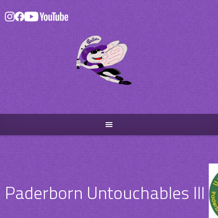
Skip
to
content
Paderborn Untouchables III