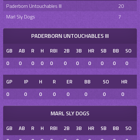
Paderborn Untouchables III
20
Marl Sly Dogs
7
PADERBORN UNTOUCHABLES III
GB
AB
R
H
RBI
2B
3B
HR
SB
BB
SO
0
0
0
0
0
0
0
0
0
0
0
GP
IP
H
R
ER
BB
SO
HR
0
0
0
0
0
0
0
0
MARL SLY DOGS
GB
AB
R
H
RBI
2B
3B
HR
SB
BB
SO