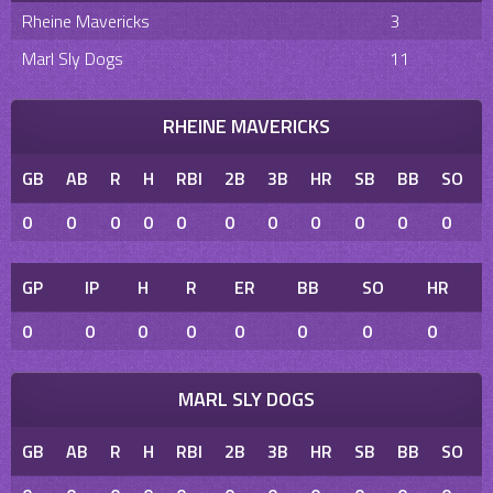
Rheine Mavericks
3
Marl Sly Dogs
11
RHEINE MAVERICKS
GB
AB
R
H
RBI
2B
3B
HR
SB
BB
SO
0
0
0
0
0
0
0
0
0
0
0
GP
IP
H
R
ER
BB
SO
HR
0
0
0
0
0
0
0
0
MARL SLY DOGS
GB
AB
R
H
RBI
2B
3B
HR
SB
BB
SO