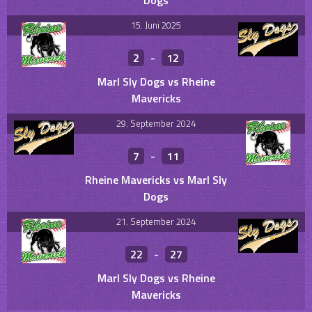
Dogs
15. Juni 2025
2
-
12
Marl Sly Dogs vs Rheine
Mavericks
29. September 2024
7
-
11
Rheine Mavericks vs Marl Sly
Dogs
21. September 2024
22
-
27
Marl Sly Dogs vs Rheine
Mavericks