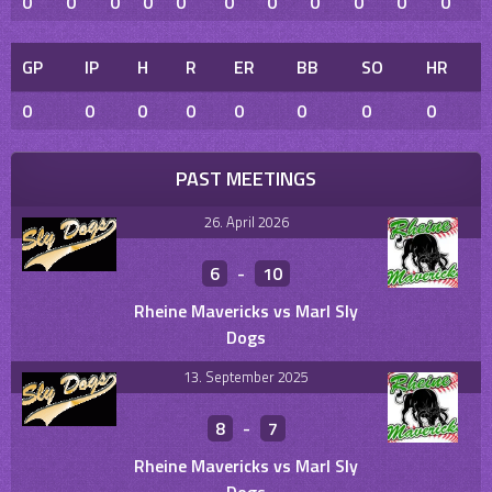
0
0
0
0
0
0
0
0
0
0
0
GP
IP
H
R
ER
BB
SO
HR
0
0
0
0
0
0
0
0
PAST MEETINGS
26. April 2026
6
-
10
Rheine Mavericks vs Marl Sly
Dogs
13. September 2025
8
-
7
Rheine Mavericks vs Marl Sly