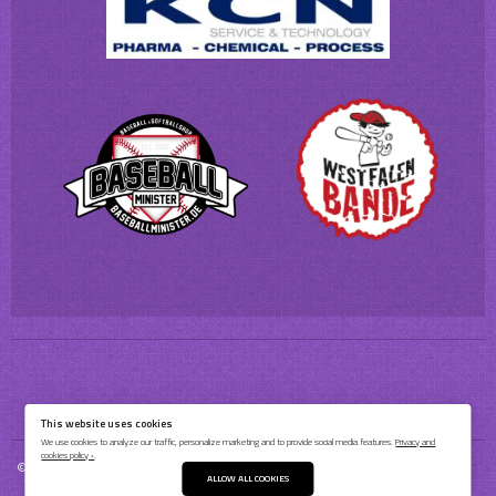
This website uses cookies
We use cookies to analyze our traffic, personalize marketing and to provide social media features.
Privacy and
cookies policy ›
.
© 2026 Bochum Barflies Baseball & Softball e.V.
ALLOW ALL COOKIES