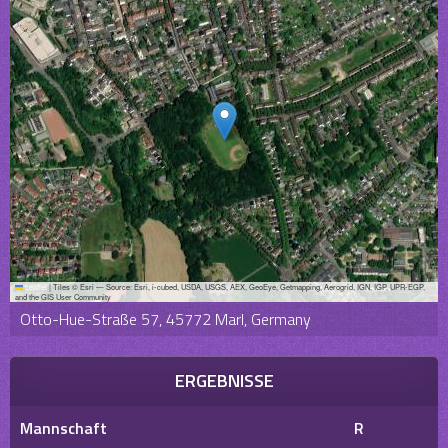
Leaflet
|
Tiles © Esri — Source: Esri, i-cubed, USDA, USGS, AEX, GeoEye, Getmapping, Aerogrid, IGN, IGP, UPR-EGP,
and the GIS User Community
Otto-Hue-Straße 57, 45772 Marl, Germany
ERGEBNISSE
Mannschaft
R