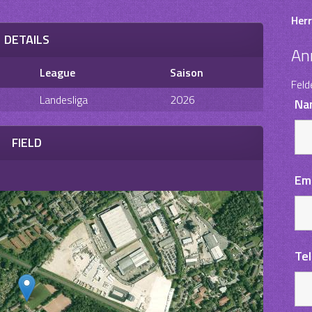
Herr
DETAILS
An
League
Saison
Feld
Landesliga
2026
Na
FIELD
Em
Te