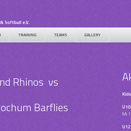
& Softball e.V.
N
TRAINING
TEAMS
GALLERY
A
nd Rhinos
vs
Kids
ochum Barflies
U10
Mi 1
U12