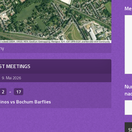
Me
, i-cubed, USDA, USGS, AEX, GeoEye, Getmapping, Aerogrid, IGN, IGP, UPR-EGP, and the GIS User Community
ny
ST MEETINGS
9. Mai 2026
Nu
2
-
17
na
nos vs Bochum Barflies