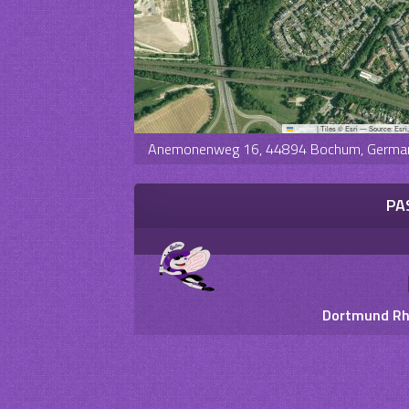
Leaflet
|
Tiles © Esri — Source: Esri
Anemonenweg 16, 44894 Bochum, Germa
PA
Dortmund Rhi