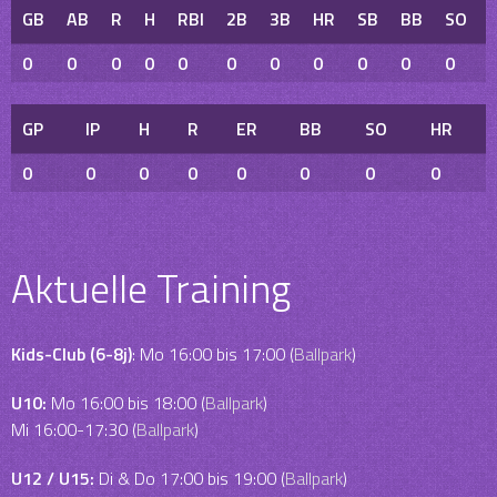
GB
AB
R
H
RBI
2B
3B
HR
SB
BB
SO
0
0
0
0
0
0
0
0
0
0
0
GP
IP
H
R
ER
BB
SO
HR
0
0
0
0
0
0
0
0
Aktuelle Training
Kids-Club (6-8j)
: Mo 16:00 bis 17:00 (
Ballpark
)
U10:
Mo 16:00 bis 18:00 (
Ballpark
)
Mi 16:00-17:30 (
Ballpark
)
U12 / U15:
Di & Do 17:00 bis 19:00 (
Ballpark
)