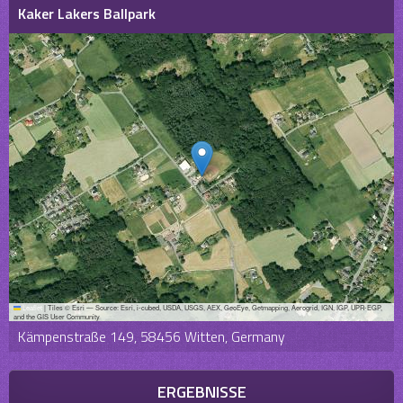
Kaker Lakers Ballpark
Leaflet
|
Tiles © Esri — Source: Esri, i-cubed, USDA, USGS, AEX, GeoEye, Getmapping, Aerogrid, IGN, IGP, UPR-EGP,
and the GIS User Community
Kämpenstraße 149, 58456 Witten, Germany
ERGEBNISSE