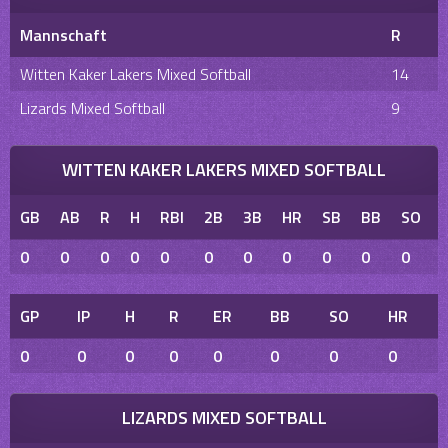
Mannschaft
R
Witten Kaker Lakers Mixed Softball
14
Lizards Mixed Softball
9
WITTEN KAKER LAKERS MIXED SOFTBALL
GB
AB
R
H
RBI
2B
3B
HR
SB
BB
SO
0
0
0
0
0
0
0
0
0
0
0
GP
IP
H
R
ER
BB
SO
HR
0
0
0
0
0
0
0
0
LIZARDS MIXED SOFTBALL