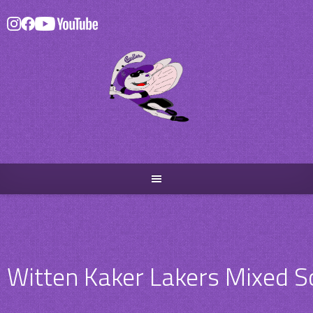
Skip
to
content
Witten Kaker Lakers Mixed So