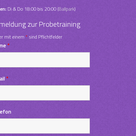
en:
Di & Do 18:00 bis 20:00 (
Ballpark
)
meldung zur Probetraining
er mit einem
*
sind Pflichtfelder
me
*
ail
*
lefon