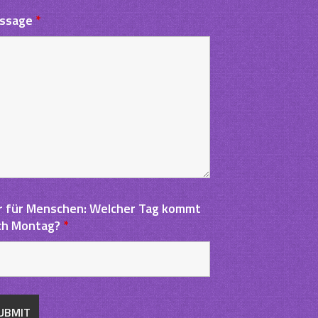
ssage
*
r für Menschen: Welcher Tag kommt
g
ch Montag?
*