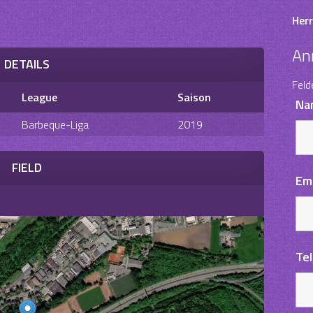
Herr
An
DETAILS
Feld
League
Saison
Na
Barbeque-Liga
2019
FIELD
Em
Te