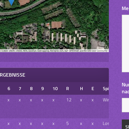
Me
, i-cubed, USDA, USGS, AEX, GeoEye, Getmapping, Aerogrid, IGN, IGP, UPR-EGP, and the GIS User Community
RGEBNISSE
Nu
6
7
8
9
10
R
H
E
Spielausgan
na
x
x
x
x
x
12
x
x
Win
x
x
x
x
x
5
x
x
Loss