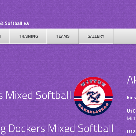
& Softball e.V.
N
TRAINING
TEAMS
GALLERY
A
s Mixed Softball
Kids
U10
Mi 1
g Dockers Mixed Softball
U12