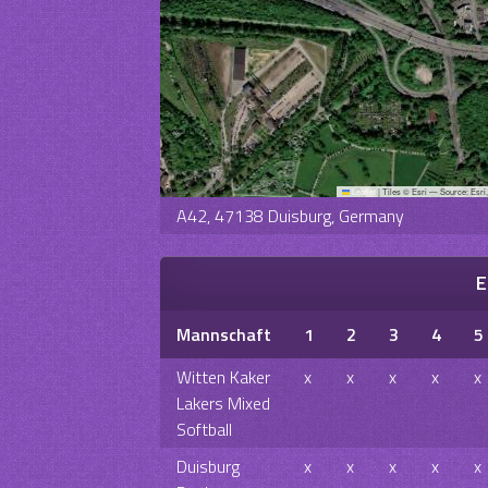
Leaflet
|
Tiles © Esri — Source: Esri
A42, 47138 Duisburg, Germany
E
Mannschaft
1
2
3
4
5
Witten Kaker
x
x
x
x
x
Lakers Mixed
Softball
Duisburg
x
x
x
x
x