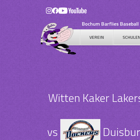
Skip
to
content
Bochum Barflies Baseball 
VEREIN
SCHULE
Witten Kaker Laker
vs
Duisbur