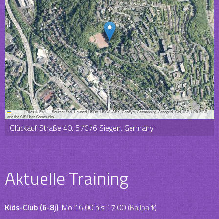
Leaflet
|
Tiles © Esri — Source: Esri, i-cubed, USDA, USGS, AEX, GeoEye, Getmapping, Aerogrid, IGN, IGP, UPR-EGP,
and the GIS User Community
Glückauf Straße 40, 57076 Siegen, Germany
Aktuelle Training
Kids-Club (6-8j)
: Mo 16:00 bis 17:00 (
Ballpark
)