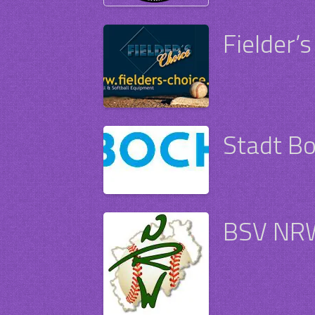
Fielder’
Stadt B
BSV NR