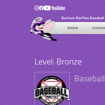
Skip
to
content
Bochum Barflies Baseball 
VEREIN
SCHULE
Level:
Bronze
Baseball