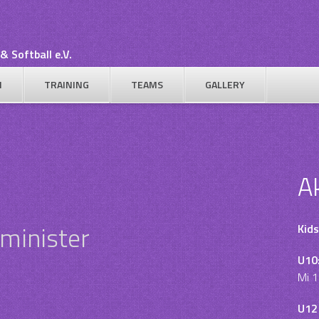
& Softball e.V.
N
TRAINING
TEAMS
GALLERY
A
minister
Kids
U10
Mi 1
U12