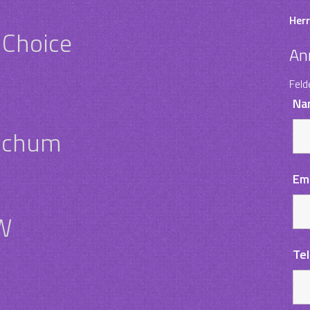
Herr
s Choice
An
Feld
Na
ochum
Em
W
Te