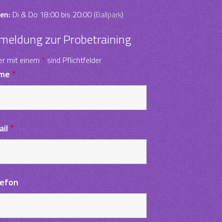
en:
Di & Do 18:00 bis 20:00 (
Ballpark
)
meldung zur Probetraining
er mit einem
*
sind Pflichtfelder
me
*
ail
*
lefon