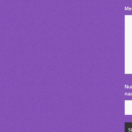
Me
Nu
na