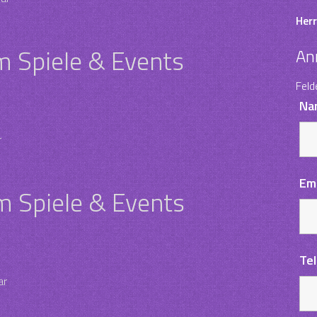
Herr
im Spiele & Events
An
Feld
Na
r
Em
m Spiele & Events
Te
ar