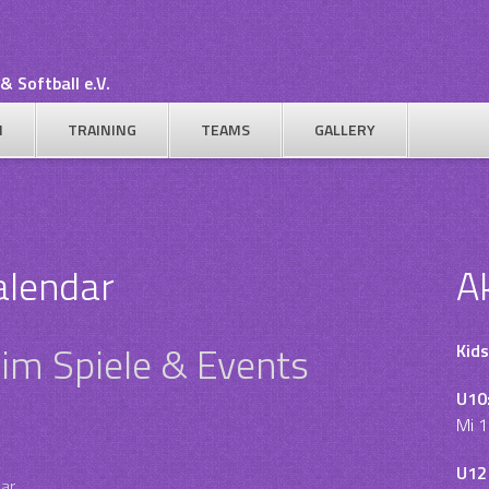
& Softball e.V.
N
TRAINING
TEAMS
GALLERY
alendar
A
im Spiele & Events
Kids
U10
Mi 1
U12
dar