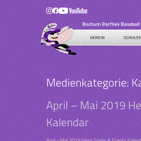
Skip
to
content
Bochum Barflies Baseball 
VEREIN
SCHULE
Medienkategorie:
K
April – Mai 2019 He
Kalendar
April - Mai 2019 Heim Spiele & Events Kalen