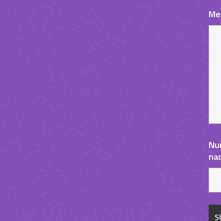
Me
Nu
na