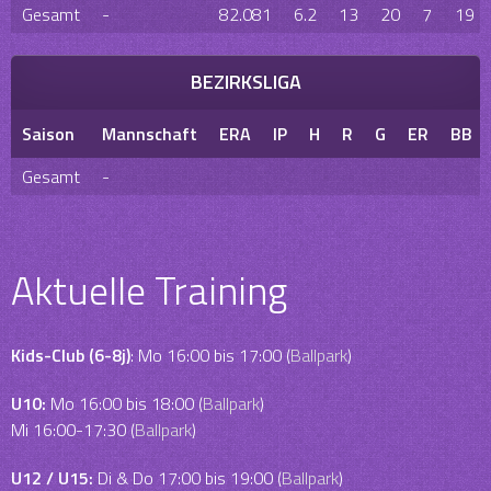
Gesamt
-
82.081
6.2
13
20
7
19
BEZIRKSLIGA
Saison
Mannschaft
ERA
IP
H
R
G
ER
BB
Gesamt
-
Aktuelle Training
Kids-Club (6-8j)
: Mo 16:00 bis 17:00 (
Ballpark
)
U10:
Mo 16:00 bis 18:00 (
Ballpark
)
Mi 16:00-17:30 (
Ballpark
)
U12 / U15:
Di & Do 17:00 bis 19:00 (
Ballpark
)