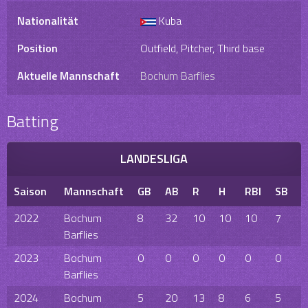
Nationalität
Kuba
Position
Outfield, Pitcher, Third base
Aktuelle Mannschaft
Bochum Barflies
Batting
LANDESLIGA
Saison
Mannschaft
GB
AB
R
H
RBI
SB
2022
Bochum
8
32
10
10
10
7
3
Barflies
2023
Bochum
0
0
0
0
0
0
0
Barflies
2024
Bochum
5
20
13
8
6
5
6