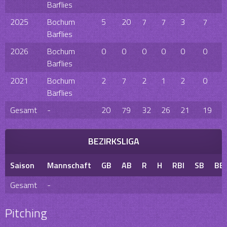
Barflies
2025
Bochum
5
20
7
7
3
7
4
Barflies
2026
Bochum
0
0
0
0
0
0
0
Barflies
2021
Bochum
2
7
2
1
2
0
2
Barflies
Gesamt
-
20
79
32
26
21
19
1
BEZIRKSLIGA
Saison
Mannschaft
GB
AB
R
H
RBI
SB
BB
Gesamt
-
Pitching