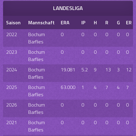
LANDESLIGA
Saison
Mannschaft
ERA
IP
H
R
G
ER
2022
Bochum
0
0
0
0
0
0
Barflies
2023
Bochum
0
0
0
0
0
0
Barflies
2024
Bochum
19.081
5.2
9
13
3
12
Barflies
2025
Bochum
63.000
1
4
7
4
7
Barflies
2026
Bochum
0
0
0
0
0
0
Barflies
2021
Bochum
0
0
0
0
0
0
Barflies