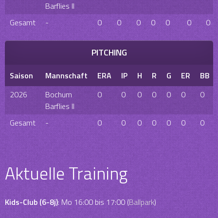
Barflies II
Gesamt
-
0
0
0
0
0
0
0
PITCHING
Saison
Mannschaft
ERA
IP
H
R
G
ER
BB
2026
Bochum
0
0
0
0
0
0
0
Barflies II
Gesamt
-
0
0
0
0
0
0
0
Aktuelle Training
Kids-Club (6-8j)
: Mo 16:00 bis 17:00 (
Ballpark
)