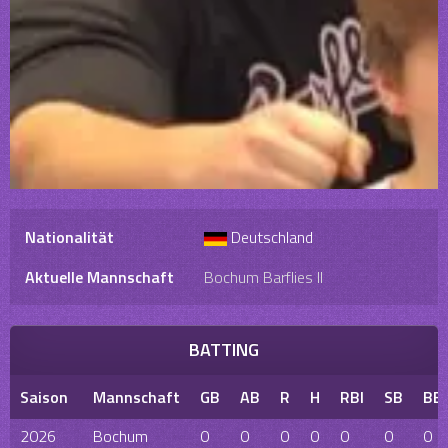
Nationalität
Deutschland
Aktuelle Mannschaft
Bochum Barflies II
BATTING
Saison
Mannschaft
GB
AB
R
H
RBI
SB
BB
2026
Bochum
0
0
0
0
0
0
0