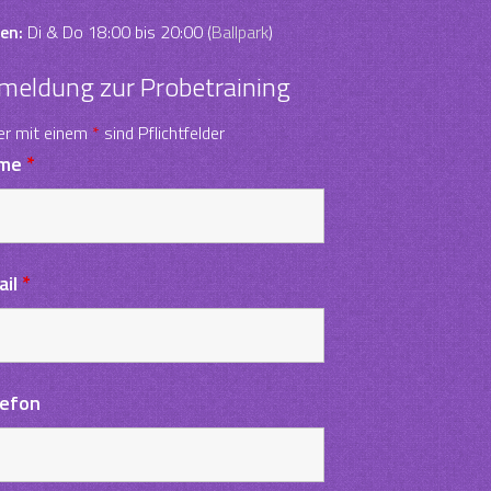
en:
Di & Do 18:00 bis 20:00 (
Ballpark
)
meldung zur Probetraining
er mit einem
*
sind Pflichtfelder
me
*
ail
*
lefon