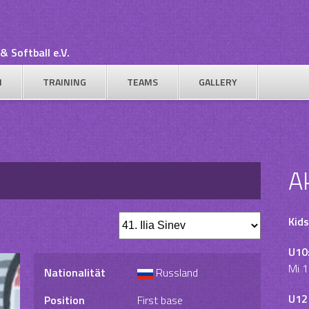
& Softball e.V.
N
TRAINING
TEAMS
GALLERY
A
Kids
U10
Mi 1
Nationalität
Russland
U12
Position
First base