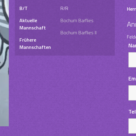
B/T
R/R
Herr
Aktuelle
Bochum Barflies
An
Mannschaft
Bochum Barflies II
Feld
Frühere
Na
Mannschaften
Em
Te