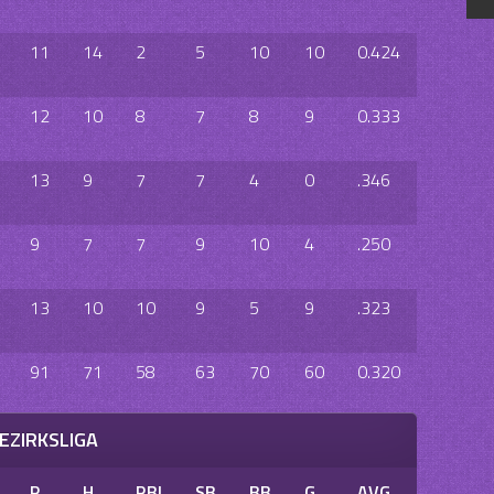
11
14
2
5
10
10
0.424
12
10
8
7
8
9
0.333
13
9
7
7
4
0
.346
9
7
7
9
10
4
.250
13
10
10
9
5
9
.323
91
71
58
63
70
60
0.320
EZIRKSLIGA
R
H
RBI
SB
BB
G
AVG