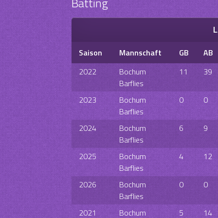
Batting
L
Saison
Mannschaft
GB
AB
2022
Bochum
11
39
Barflies
2023
Bochum
0
0
Barflies
2024
Bochum
6
9
Barflies
2025
Bochum
4
12
Barflies
2026
Bochum
0
0
Barflies
2021
Bochum
5
14