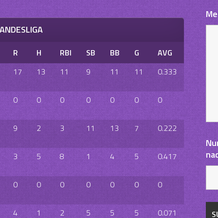
Me
ANDESLIGA
R
H
RBI
SB
BB
G
AVG
17
13
11
9
11
11
0.333
0
0
0
0
0
0
0
9
2
3
11
13
7
0.222
Nu
na
3
5
8
1
4
5
0.417
0
0
0
0
0
0
0
4
1
2
5
5
5
0.071