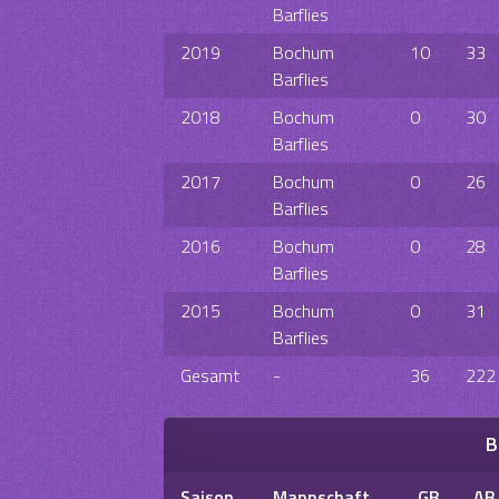
Barflies
2019
Bochum
10
33
Barflies
2018
Bochum
0
30
Barflies
2017
Bochum
0
26
Barflies
2016
Bochum
0
28
Barflies
2015
Bochum
0
31
Barflies
Gesamt
-
36
222
B
Saison
Mannschaft
GB
AB