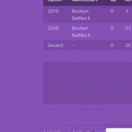
2019
Bochum
0
3
Barflies II
2018
Bochum
0
23
Barflies II
Gesamt
-
0
26