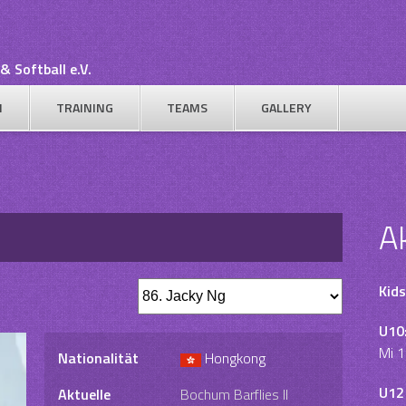
& Softball e.V.
N
TRAINING
TEAMS
GALLERY
A
Kids
U10
Mi 1
Nationalität
Hongkong
U12
Aktuelle
Bochum Barflies II