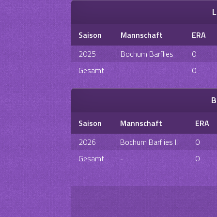
L
Saison
Mannschaft
ERA
2025
Bochum Barflies
0
Gesamt
-
0
B
Saison
Mannschaft
ERA
2026
Bochum Barflies II
0
Gesamt
-
0