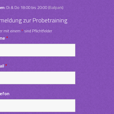
en:
Di & Do 18:00 bis 20:00 (
Ballpark
)
meldung zur Probetraining
er mit einem
*
sind Pflichtfelder
me
*
ail
*
lefon