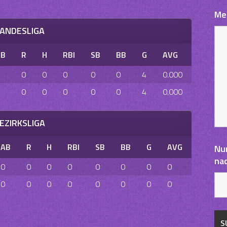
Me
ANDESLIGA
AB
R
H
RBI
SB
BB
G
AVG
0
0
0
0
0
4
0.000
0
0
0
0
0
4
0.000
EZIRKSLIGA
AB
R
H
RBI
SB
BB
G
AVG
Nu
na
0
0
0
0
0
0
0
0
0
0
0
0
0
0
0
0