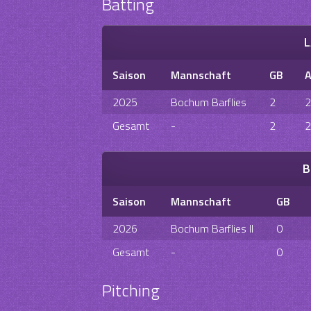
Batting
L
Saison
Mannschaft
GB
2025
Bochum Barflies
2
2
Gesamt
-
2
2
B
Saison
Mannschaft
GB
2026
Bochum Barflies II
0
Gesamt
-
0
Pitching