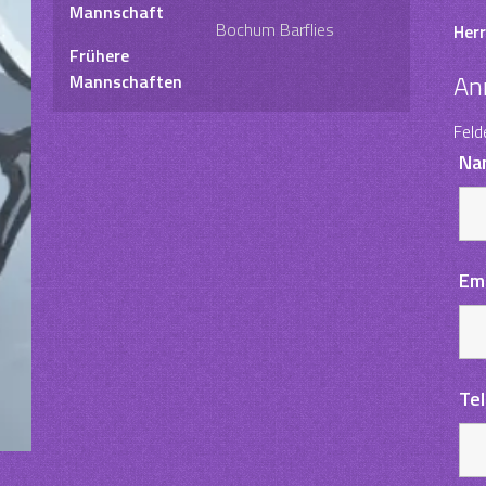
Mannschaft
Bochum Barflies
Herr
Frühere
An
Mannschaften
Feld
Na
Em
Te