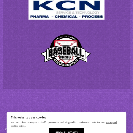
This website uses cookies
We use cookies to analyze our traffic, personalize marketing and to provide social media features.
Privacy and
cookies policy ›
.
© 2026 Bochum Barflies Baseball & Softball e.V.
ALLOW ALL COOKIES