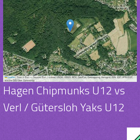
Leaflet
|
Tiles © Esri — Source: Esri, i-cubed, USDA, USGS, AEX, GeoEye, Getmapping, Aerogrid, IGN, IGP, UPR-EGP,
and the GIS User Community
Hagen Chipmunks U12 vs
Verl / Gütersloh Yaks U12