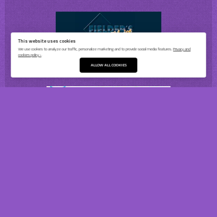
This website uses cookies
We use cookies to analyze our traffic, personalize marketing and to provide social media features.
Privacy and
cookies policy ›
.
ALLOW ALL COOKIES