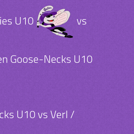
ies U10
vs
en Goose-Necks U10
ks U10 vs Verl /