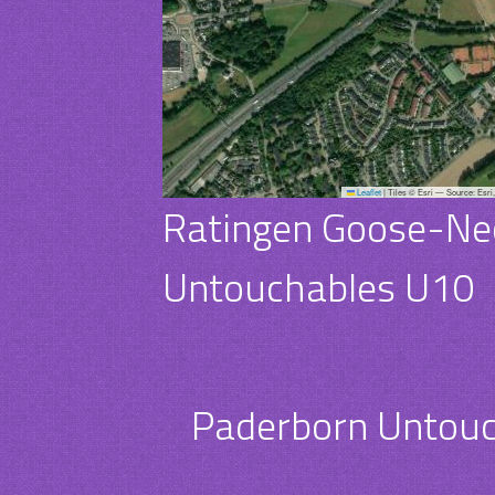
Leaflet
|
Tiles © Esri — Source: Esri
Ratingen Goose-Ne
Untouchables U10
Paderborn Untou