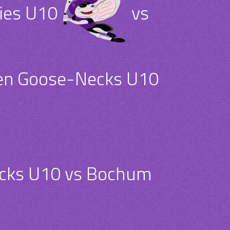
ies U10
vs
en Goose-Necks U10
cks U10 vs Bochum