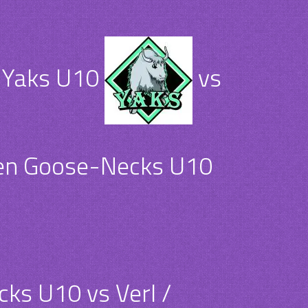
h Yaks U10
vs
en Goose-Necks U10
ks U10 vs Verl /