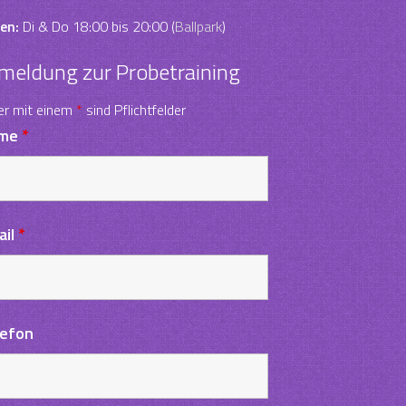
en:
Di & Do 18:00 bis 20:00 (
Ballpark
)
meldung zur Probetraining
er mit einem
*
sind Pflichtfelder
me
*
ail
*
lefon