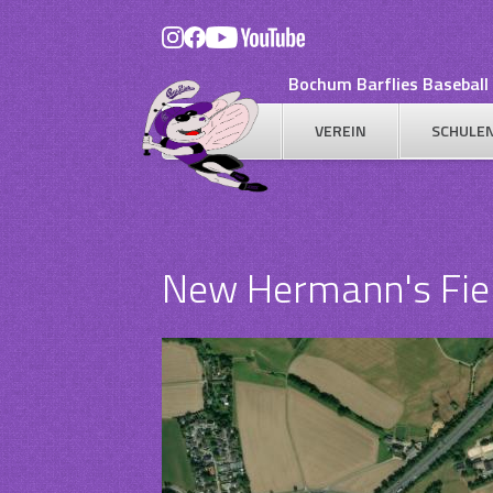
Skip
to
content
Bochum Barflies Baseball 
VEREIN
SCHULE
New Hermann's Fiel