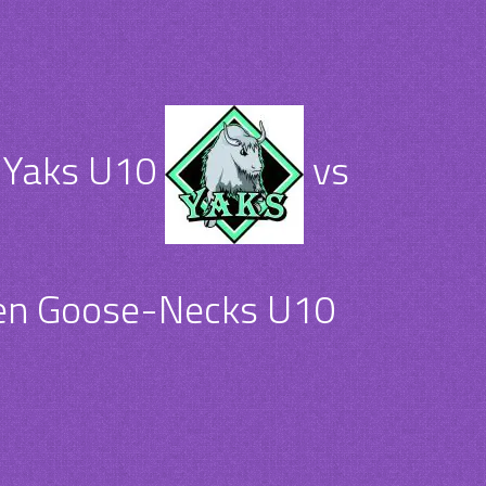
h Yaks U10
vs
en Goose-Necks U10