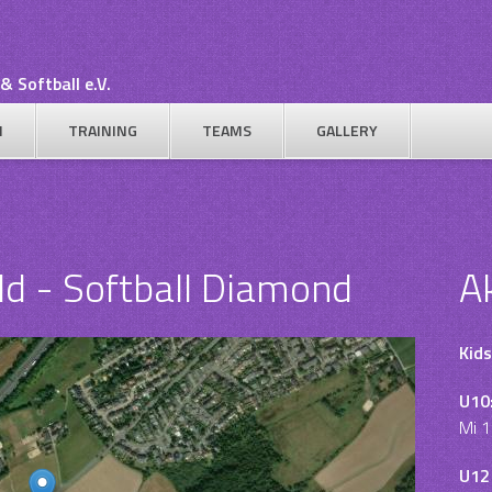
& Softball e.V.
N
TRAINING
TEAMS
GALLERY
d - Softball Diamond
A
Kids
U10
Mi 1
U12