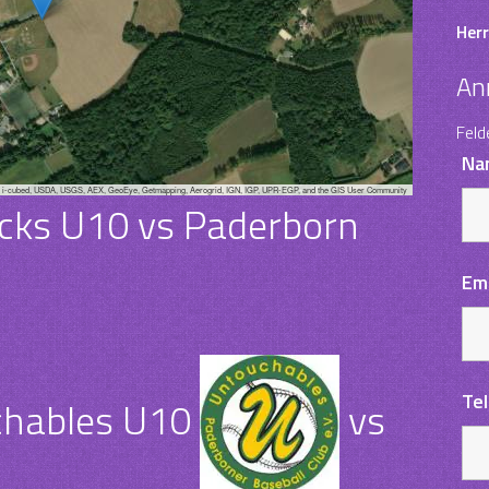
Herr
An
Feld
Na
, i-cubed, USDA, USGS, AEX, GeoEye, Getmapping, Aerogrid, IGN, IGP, UPR-EGP, and the GIS User Community
cks U10 vs Paderborn
Em
Te
chables U10
vs