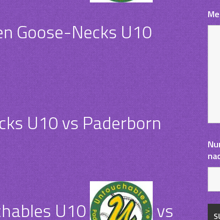
Me
en Goose-Necks U10
cks U10 vs Paderborn
Nu
na
chables U10
vs