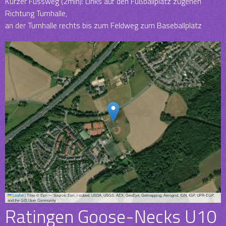
Kurzer Fussweg (2min): Links auf den Fußballplatz zugehen
Richtung Turnhalle,
an der Turnhalle rechts bis zum Feldweg zum Baseballplatz
Leaflet
|
Tiles © Esri — Source: Esri, i-cubed, USDA, USGS, AEX, GeoEye, Getmapping, Aerogrid, IGN, IGP, UPR-EGP,
and the GIS User Community
Ratingen Goose-Necks U10