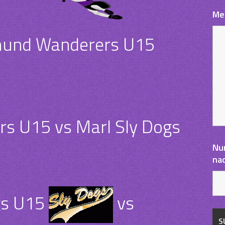
Me
und Wanderers U15
s U15 vs Marl Sly Dogs
Nu
na
gs U15
vs