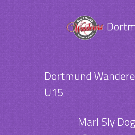
Dortm
Dortmund Wanderer
U15
Marl Sly Do