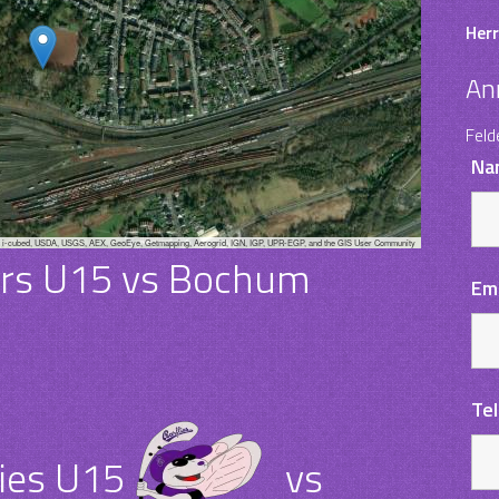
Herr
An
Feld
Na
, i-cubed, USDA, USGS, AEX, GeoEye, Getmapping, Aerogrid, IGN, IGP, UPR-EGP, and the GIS User Community
rs U15 vs Bochum
Em
Te
ies U15
vs