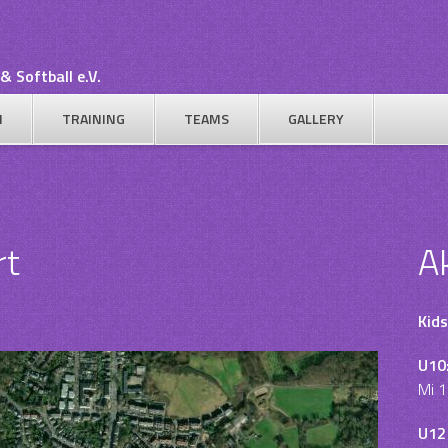
& Softball e.V.
N
TRAINING
TEAMS
GALLERY
rt
A
Kids
U10
Mi 1
U12