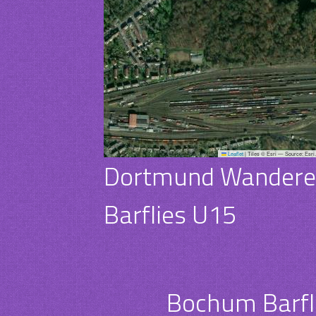
Leaflet
|
Tiles © Esri — Source: Esri
Dortmund Wandere
Barflies U15
Bochum Barfl