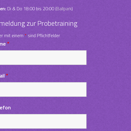
en:
Di & Do 18:00 bis 20:00 (
Ballpark
)
meldung zur Probetraining
er mit einem
*
sind Pflichtfelder
me
*
ail
*
lefon