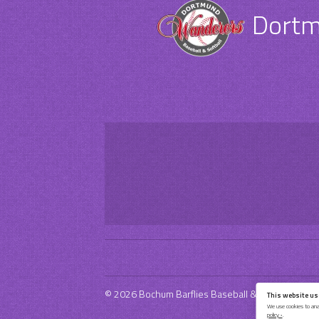
Dortm
© 2026 Bochum Barflies Baseball & Softball e.V.
This website us
We use cookies to anal
policy ›
.