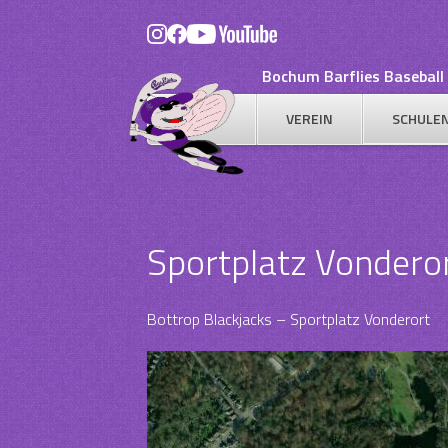
Skip
to
content
Bochum Barflies Baseball 
VEREIN
SCHULE
Sportplatz Vondero
Bottrop Blackjacks – Sportplatz Vonderort