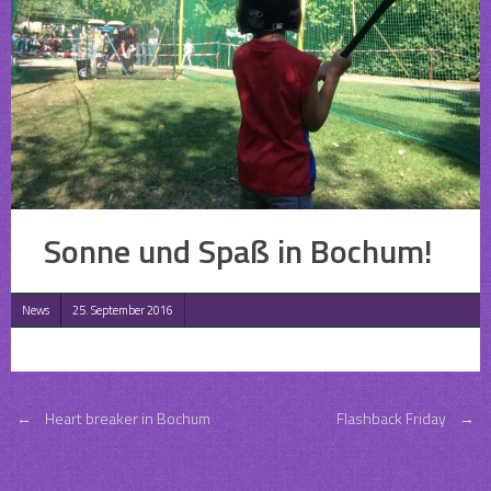
Sonne und Spaß in Bochum!
News
25. September 2016
Post
←
Heart breaker in Bochum
Flashback Friday
→