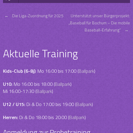
Post
←
Die Liga-Zuordnung für 2025
Unterstützt unser Bürgerprojekt:
„Baseball für Bochum – Die mobile
Baseball-Erfahrung“
→
navigation
Aktuelle Training
Kids-Club (6-8j)
: Mo 16:00 bis 17:00 (
Ballpark
)
U10:
Mo 16:00 bis 18:00 (
Ballpark
)
Mi 16:00-17:30 (
Ballpark
)
U12 / U15:
Di & Do 17:00 bis 19:00 (
Ballpark
)
Herren:
Di & Do 18:00 bis 20:00 (
Ballpark
)
Anmeldung zur Probetraining