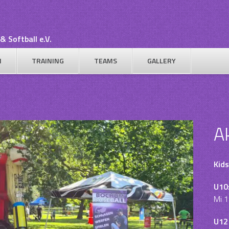
& Softball e.V.
N
TRAINING
TEAMS
GALLERY
A
Kids
U10
Mi 1
U12