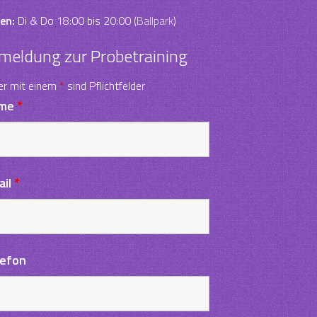
en:
Di & Do 18:00 bis 20:00 (
Ballpark
)
meldung zur Probetraining
er mit einem
*
sind Pflichtfelder
me
*
ail
*
lefon