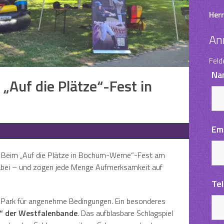
Herr
An
Feld
Na
„Auf die Plätze“-Fest in
Em
! Beim „Auf die Plätze in Bochum-Werne“-Fest am
t dabei – und zogen jede Menge Aufmerksamkeit auf
Te
m Park für angenehme Bedingungen. Ein besonderes
“ der Westfalenbande
. Das aufblasbare Schlagspiel