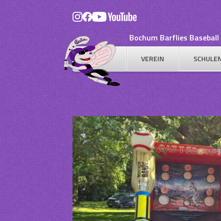
Skip
to
content
Bochum Barflies Baseball 
VEREIN
SCHULE