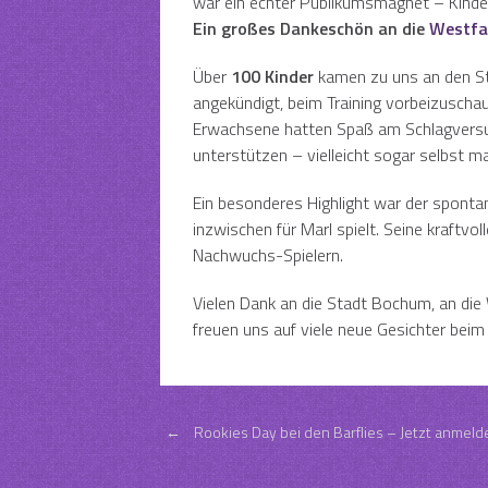
war ein echter Publikumsmagnet – Kinde
Ein großes Dankeschön an die
Westfa
Über
100 Kinder
kamen zu uns an den Sta
angekündigt, beim Training vorbeizuschau
Erwachsene hatten Spaß am Schlagversuch
unterstützen – vielleicht sogar selbst m
Ein besonderes Highlight war der spont
inzwischen für Marl spielt. Seine kraftvol
Nachwuchs-Spielern.
Vielen Dank an die Stadt Bochum, an die 
freuen uns auf viele neue Gesichter beim
Post
←
Rookies Day bei den Barflies – Jetzt anmeld