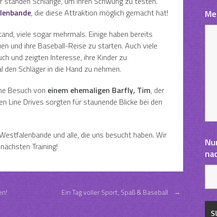
r standen Schlange, um ihren Schwung zu testen.
lenbande
, die diese Attraktion möglich gemacht hat!
Me
nd, viele sogar mehrmals. Einige haben bereits
en und ihre Baseball-Reise zu starten. Auch viele
 und zeigten Interesse, ihre Kinder zu
al den Schläger in die Hand zu nehmen.
ane Besuch von
einem ehemaligen Barfly, Tim
, der
len Line Drives sorgten für staunende Blicke bei den
Westfalenbande und alle, die uns besucht haben. Wir
Nu
 nächsten Training!
na
en!
Ein Tag voller Sport, Spaß & Baseball
→