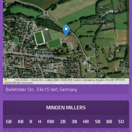
Leaflet
|
Tiles © Esri — Source: Esri, i-cubed, USDA, USGS, AEX, GeoEye, Getmapping, Aerogrid, IGN, IGP, UPR-EGP,
and the GIS User Community
Bielefelder Str., 33415 Verl, Germany
MINDEN MILLERS
GB
AB
R
H
RBI
2B
3B
HR
SB
BB
SO