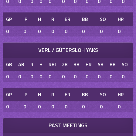
0
0
0
0
0
0
0
0
0
0
0
GP
IP
H
R
ER
BB
SO
HR
0
0
0
0
0
0
0
0
VERL / GÜTERSLOH YAKS
GB
AB
R
H
RBI
2B
3B
HR
SB
BB
SO
0
0
0
0
0
0
0
0
0
0
0
GP
IP
H
R
ER
BB
SO
HR
0
0
0
0
0
0
0
0
PAST MEETINGS