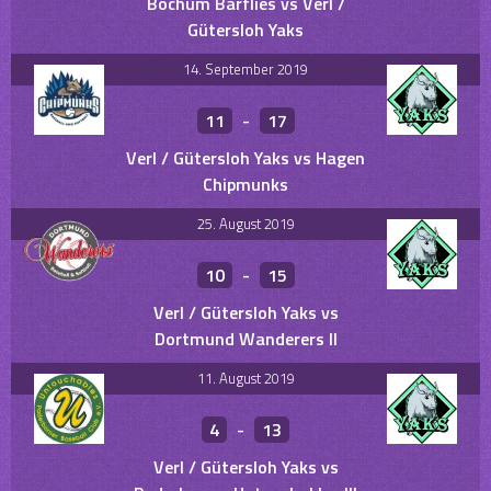
Bochum Barflies vs Verl /
Gütersloh Yaks
14. September 2019
11
-
17
Verl / Gütersloh Yaks vs Hagen
Chipmunks
25. August 2019
10
-
15
Verl / Gütersloh Yaks vs
Dortmund Wanderers II
11. August 2019
4
-
13
Verl / Gütersloh Yaks vs