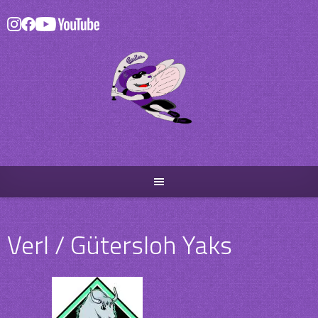
Skip
to
content
Verl / Gütersloh Yaks