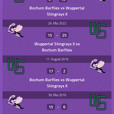
Bochum Barflies vs Wuppertal
Stingrays II
29. Mai 2022
15
-
25
Wuppertal Stingrays II vs
Bochum Barflies
11. August 2019
17
-
2
Bochum Barflies vs Wuppertal
Stingrays II
18. Mai 2019
15
-
6