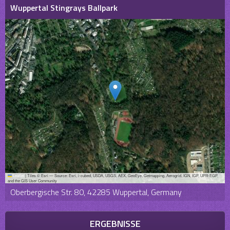
Wuppertal Stingrays Ballpark
Leaflet
|
Tiles © Esri — Source: Esri, i-cubed, USDA, USGS, AEX, GeoEye, Getmapping, Aerogrid, IGN, IGP, UPR-EGP,
and the GIS User Community
Oberbergische Str. 80, 42285 Wuppertal, Germany
ERGEBNISSE