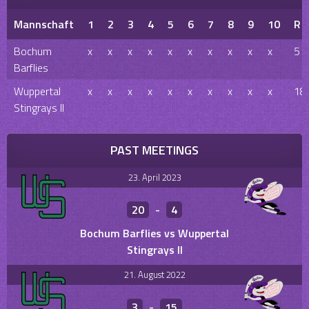
Mannschaft
1
2
3
4
5
6
7
8
9
10
R
Bochum
x
x
x
x
x
x
x
x
x
x
5
Barflies
Wuppertal
x
x
x
x
x
x
x
x
x
x
18
Stingrays II
PAST MEETINGS
23. April 2023
20
-
4
Bochum Barflies vs Wuppertal
Stingrays II
21. August 2022
3
-
15