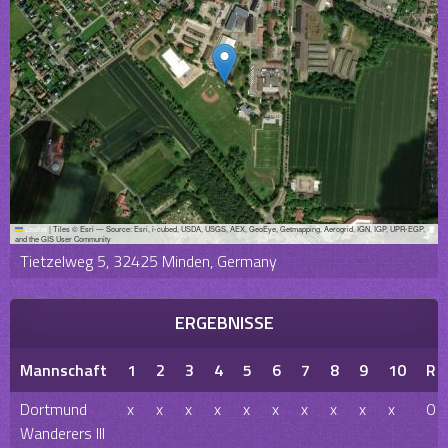
Leaflet
|
Tiles © Esri — Source: Esri, i-cubed, USDA, USGS, AEX, GeoEye, Getmapping, Aerogrid, IGN, IGP, UPR-EGP,
and the GIS User Community
Tietzelweg 5, 32425 Minden, Germany
ERGEBNISSE
Mannschaft
1
2
3
4
5
6
7
8
9
10
R
Dortmund
x
x
x
x
x
x
x
x
x
x
0
Wanderers III