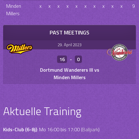
Minden
x
x
x
x
x
x
x
x
x
x
9
Millers
PAST MEETINGS
29. April 2023
16
-
0
Dortmund Wanderers III vs
Minden Millers
Aktuelle Training
Kids-Club (6-8j)
: Mo 16:00 bis 17:00 (
Ballpark
)