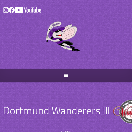
Skip
to
content
Dortmund Wanderers III