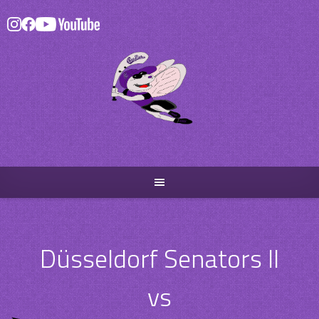
Skip
to
content
Düsseldorf Senators II
vs