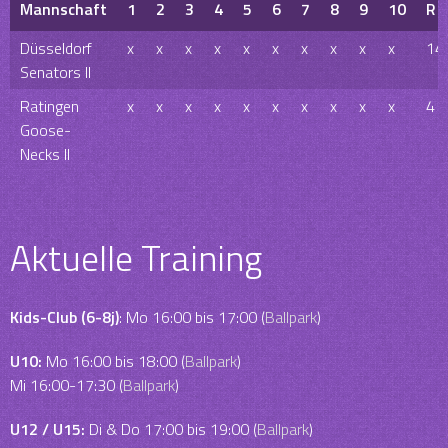
Mannschaft
1
2
3
4
5
6
7
8
9
10
R
Düsseldorf
x
x
x
x
x
x
x
x
x
x
14
Senators II
Ratingen
x
x
x
x
x
x
x
x
x
x
4
Goose-
Necks II
Aktuelle Training
Kids-Club (6-8j)
: Mo 16:00 bis 17:00 (
Ballpark
)
U10:
Mo 16:00 bis 18:00 (
Ballpark
)
Mi 16:00-17:30 (
Ballpark
)
U12 / U15:
Di & Do 17:00 bis 19:00 (
Ballpark
)