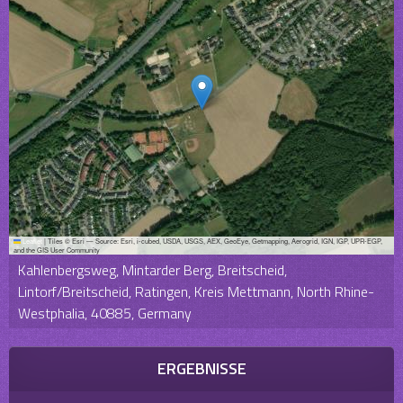
Leaflet
|
Tiles © Esri — Source: Esri, i-cubed, USDA, USGS, AEX, GeoEye, Getmapping, Aerogrid, IGN, IGP, UPR-EGP,
and the GIS User Community
Kahlenbergsweg, Mintarder Berg, Breitscheid,
Lintorf/Breitscheid, Ratingen, Kreis Mettmann, North Rhine-
Westphalia, 40885, Germany
ERGEBNISSE