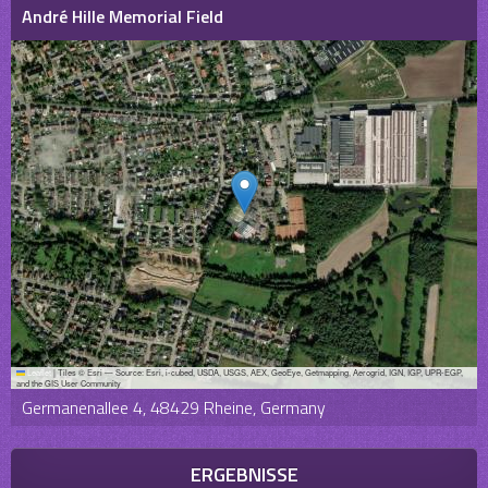
André Hille Memorial Field
Leaflet
|
Tiles © Esri — Source: Esri, i-cubed, USDA, USGS, AEX, GeoEye, Getmapping, Aerogrid, IGN, IGP, UPR-EGP,
and the GIS User Community
Germanenallee 4, 48429 Rheine, Germany
ERGEBNISSE