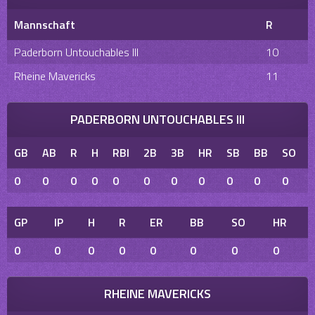
Mannschaft
R
Paderborn Untouchables III
10
Rheine Mavericks
11
PADERBORN UNTOUCHABLES III
GB
AB
R
H
RBI
2B
3B
HR
SB
BB
SO
0
0
0
0
0
0
0
0
0
0
0
GP
IP
H
R
ER
BB
SO
HR
0
0
0
0
0
0
0
0
RHEINE MAVERICKS