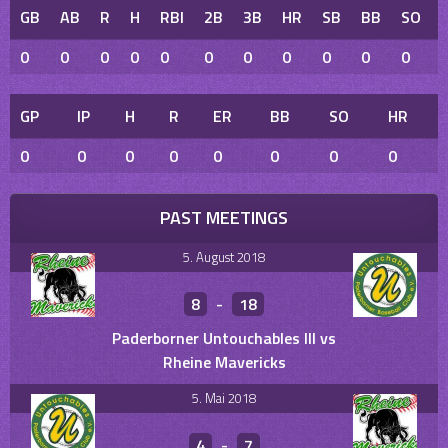
GB
AB
R
H
RBI
2B
3B
HR
SB
BB
SO
0
0
0
0
0
0
0
0
0
0
0
GP
IP
H
R
ER
BB
SO
HR
0
0
0
0
0
0
0
0
PAST MEETINGS
5. August 2018
8
-
18
Paderborner Untouchables III vs
Rheine Mavericks
5. Mai 2018
4
-
7