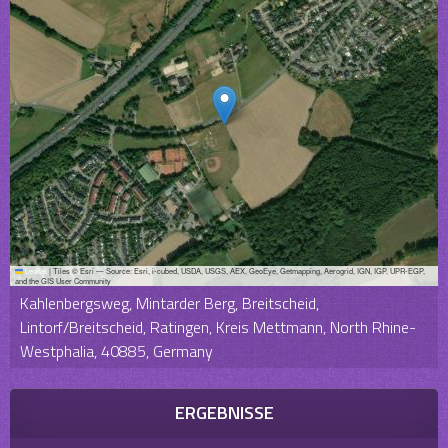
Leaflet
|
Tiles © Esri — Source: Esri, i-cubed, USDA, USGS, AEX, GeoEye, Getmapping, Aerogrid, IGN, IGP, UPR-EGP,
and the GIS User Community
Kahlenbergsweg, Mintarder Berg, Breitscheid,
Lintorf/Breitscheid, Ratingen, Kreis Mettmann, North Rhine-
Westphalia, 40885, Germany
ERGEBNISSE