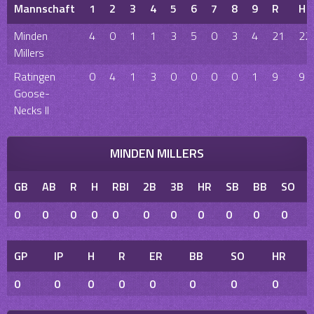
Mannschaft
1
2
3
4
5
6
7
8
9
R
H
Minden
4
0
1
1
3
5
0
3
4
21
22
Millers
Ratingen
0
4
1
3
0
0
0
0
1
9
9
Goose-
Necks II
MINDEN MILLERS
GB
AB
R
H
RBI
2B
3B
HR
SB
BB
SO
0
0
0
0
0
0
0
0
0
0
0
GP
IP
H
R
ER
BB
SO
HR
0
0
0
0
0
0
0
0