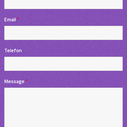
Email
*
Telefon
Message
*