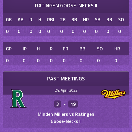
RATINGEN GOOSE-NECKS II
GB
AB
R
H
RBI
2B
3B
HR
SB
BB
SO
0
0
0
0
0
0
0
0
0
0
0
GP
IP
H
R
ER
BB
SO
HR
0
0
0
0
0
0
0
0
PAST MEETINGS
24. April 2022
3
-
19
Minden Millers vs Ratingen
Goose-Necks II