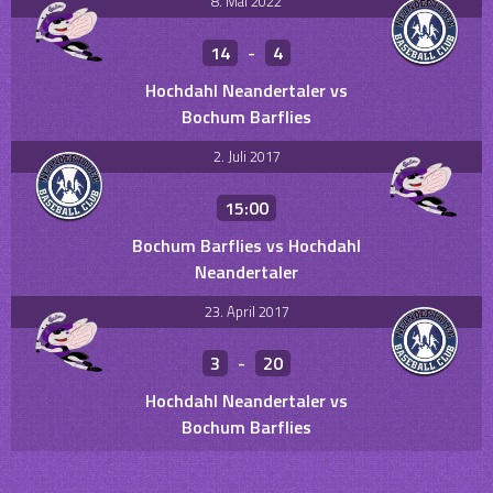
8. Mai 2022
14
-
4
Hochdahl Neandertaler vs
Bochum Barflies
2. Juli 2017
15:00
Bochum Barflies vs Hochdahl
Neandertaler
23. April 2017
3
-
20
Hochdahl Neandertaler vs
Bochum Barflies