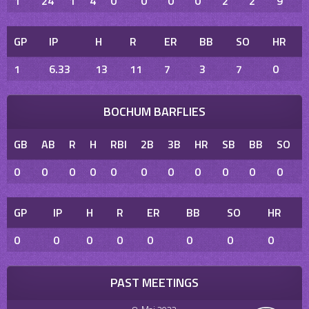
1
24
1
4
0
0
0
0
2
2
9
GP
IP
H
R
ER
BB
SO
HR
1
6.33
13
11
7
3
7
0
BOCHUM BARFLIES
GB
AB
R
H
RBI
2B
3B
HR
SB
BB
SO
0
0
0
0
0
0
0
0
0
0
0
GP
IP
H
R
ER
BB
SO
HR
0
0
0
0
0
0
0
0
PAST MEETINGS