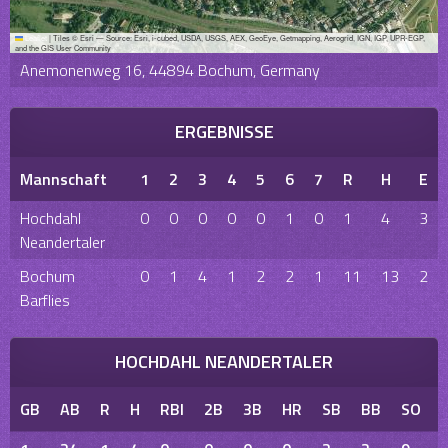
Leaflet
|
Tiles © Esri — Source: Esri, i-cubed, USDA, USGS, AEX, GeoEye, Getmapping, Aerogrid, IGN, IGP, UPR-EGP,
and the GIS User Community
Anemonenweg 16, 44894 Bochum, Germany
ERGEBNISSE
Mannschaft
1
2
3
4
5
6
7
R
H
E
Hochdahl
0
0
0
0
0
1
0
1
4
3
Neandertaler
Bochum
0
1
4
1
2
2
1
11
13
2
Barflies
HOCHDAHL NEANDERTALER
GB
AB
R
H
RBI
2B
3B
HR
SB
BB
SO