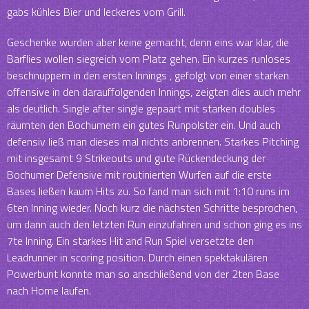
gabs kühles Bier und leckeres vom Grill.
Geschenke wurden aber keine gemacht, denn eins war klar, die
Barflies wollen siegreich vom Platz gehen. Ein kurzes runloses
beschnuppern in den ersten Innings , gefolgt von einer starken
offensive in den darauffolgenden Innings, zeigten dies auch mehr
als deutlich. Single after single gepaart mit starken doubles
räumten den Bochumern ein gutes Runpolster ein. Und auch
defensiv ließ man dieses mal nichts anbrennen. Starkes Pitching
mit insgesamt 9 Strikeouts und gute Rückendeckung der
Bochumer Defensive mit routinierten Wurfen auf die erste
Bases ließen kaum Hits zu. So fand man sich mit 1:10 runs im
6ten Inning wieder. Noch kurz die nächsten Schritte besprochen,
um dann auch den letzten Run einzufahren und schon ging es ins
7te Inning. Ein starkes Hit and Run Spiel versetzte den
Leadrunner in scoring position. Durch einen spektakulären
Powerbunt konnte man so anschließend von der 2ten Base
nach Home laufen.