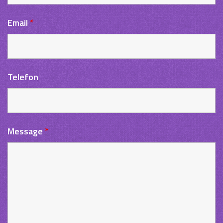
Email
*
Telefon
Message
*