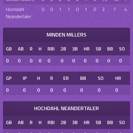
Hochdahl
0
0
1
1
0
1
0
3
7
4
Neandertaler
MINDEN MILLERS
GB
AB
R
H
RBI
2B
3B
HR
SB
BB
SO
0
0
0
0
0
0
0
0
0
0
0
GP
IP
H
R
ER
BB
SO
HR
0
0
0
0
0
0
0
0
HOCHDAHL NEANDERTALER
GB
AB
R
H
RBI
2B
3B
HR
SB
BB
SO