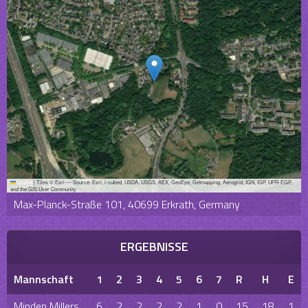
Leaflet
|
Tiles © Esri — Source: Esri, i-cubed, USDA, USGS, AEX, GeoEye, Getmapping, Aerogrid, IGN, IGP, UPR-EGP,
and the GIS User Community
Max-Planck-Straße 101, 40699 Erkrath, Germany
ERGEBNISSE
Mannschaft
1
2
3
4
5
6
7
R
H
E
Minden Millers
6
2
2
2
2
1
0
15
18
1