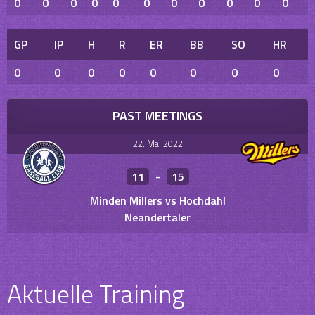
0
0
0
0
0
0
0
0
0
0
0
GP
IP
H
R
ER
BB
SO
HR
0
0
0
0
0
0
0
0
PAST MEETINGS
22. Mai 2022
11
-
15
Minden Millers vs Hochdahl
Neandertaler
Aktuelle Training