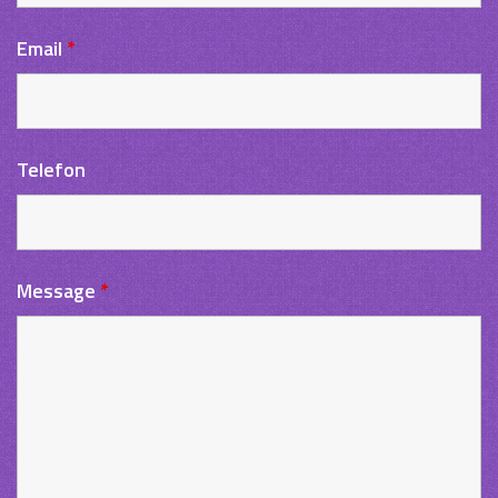
Email
*
Telefon
Message
*