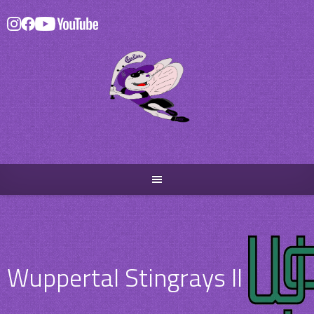
Skip
to
content
Wuppertal Stingrays II