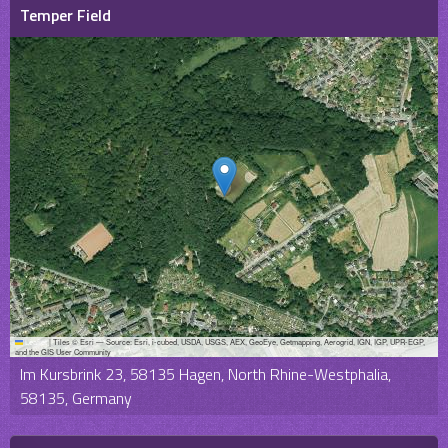
Temper Field
Leaflet
|
Tiles © Esri — Source: Esri, i-cubed, USDA, USGS, AEX, GeoEye, Getmapping, Aerogrid, IGN, IGP, UPR-EGP,
and the GIS User Community
Im Kursbrink 23, 58135 Hagen, North Rhine-Westphalia,
58135, Germany