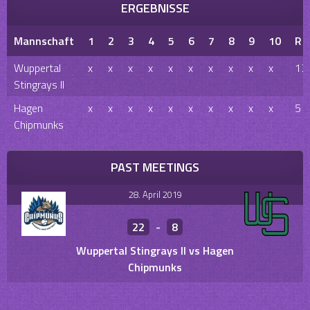
ERGEBNISSE
Mannschaft
1
2
3
4
5
6
7
8
9
10
R
Wuppertal
x
x
x
x
x
x
x
x
x
x
13
Stingrays II
Hagen
x
x
x
x
x
x
x
x
x
x
5
Chipmunks
PAST MEETINGS
28. April 2019
22
-
8
Wuppertal Stingrays II vs Hagen
Chipmunks