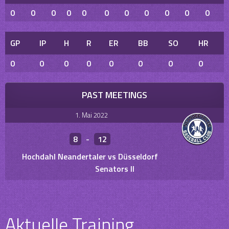
0
0
0
0
0
0
0
0
0
0
0
GP
IP
H
R
ER
BB
SO
HR
0
0
0
0
0
0
0
0
PAST MEETINGS
1. Mai 2022
8
-
12
Hochdahl Neandertaler vs Düsseldorf
Senators II
Aktuelle Training