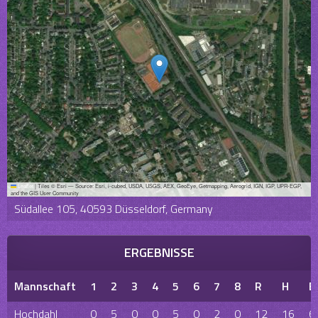
Leaflet
|
Tiles © Esri — Source: Esri, i-cubed, USDA, USGS, AEX, GeoEye, Getmapping, Aerogrid, IGN, IGP, UPR-EGP,
and the GIS User Community
Südallee 105, 40593 Düsseldorf, Germany
ERGEBNISSE
Mannschaft
1
2
3
4
5
6
7
8
R
H
E
Hochdahl
0
5
0
0
5
0
2
0
12
16
6