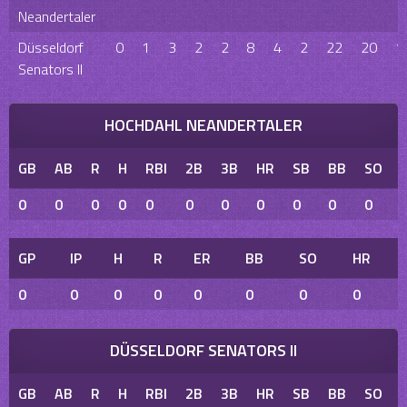
Neandertaler
Düsseldorf
0
1
3
2
2
8
4
2
22
20
1
Senators II
HOCHDAHL NEANDERTALER
GB
AB
R
H
RBI
2B
3B
HR
SB
BB
SO
0
0
0
0
0
0
0
0
0
0
0
GP
IP
H
R
ER
BB
SO
HR
0
0
0
0
0
0
0
0
DÜSSELDORF SENATORS II
GB
AB
R
H
RBI
2B
3B
HR
SB
BB
SO