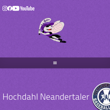
Skip
to
content
Hochdahl Neandertaler