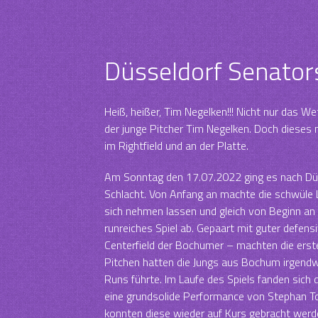
Düsseldorf Senators
Heiß, heißer, Tim Negelken!!! Nicht nur das W
der junge Pitcher Tim Negelken. Doch dieses 
im Rightfield und an der Platte.
Am Sonntag den 17.07.2022 ging es nach Düss
Schlacht. Von Anfang an machte die schwüle 
sich nehmen lassen und gleich von Beginn an a
runreiches Spiel ab. Gepaart mit guter defens
Centerfield der Bochumer – machten die erst
Pitchen hatten die Jungs aus Bochum irgendw
Runs führte. Im Laufe des Spiels fanden sich 
eine grundsolide Performance von Stephan T
konnten diese wieder auf Kurs gebracht we