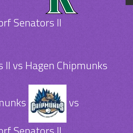
rf Senators II
s II vs Hagen Chipmunks
munks
vs
rf Senators II