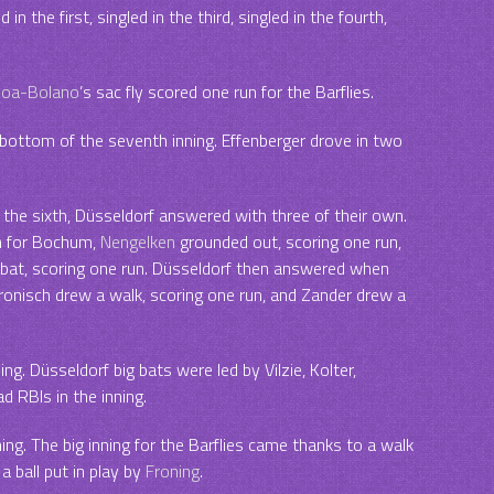
d in the first, singled in the third, singled in the fourth,
oa-Bolano
’s sac fly scored one run for the Barflies.
bottom of the seventh inning. Effenberger drove in two
 the sixth, Düsseldorf answered with three of their own.
n for Bochum,
Nengelken
grounded out, scoring one run,
at bat, scoring one run. Düsseldorf then answered when
ronisch drew a walk, scoring one run, and Zander drew a
ng. Düsseldorf big bats were led by Vilzie, Kolter,
d RBIs in the inning.
ng. The big inning for the Barflies came thanks to a walk
a ball put in play by
Froning
.