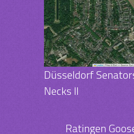
Leaflet
|
Tiles © Esri — Source: Esri
Düsseldorf Senators
Necks II
Ratingen Goose