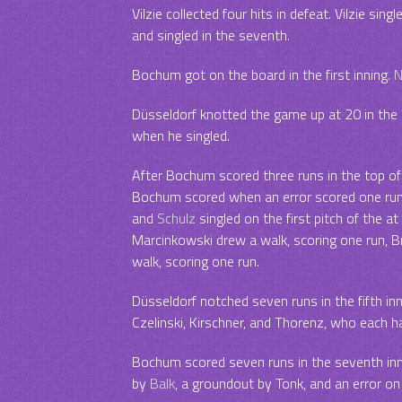
Vilzie collected four hits in defeat. Vilzie single
and singled in the seventh.
Bochum got on the board in the first inning.
N
Düsseldorf knotted the game up at 20 in the 
when he singled.
After Bochum scored three runs in the top of
Bochum scored when an error scored one ru
and
Schulz
singled on the first pitch of the 
Marcinkowski drew a walk, scoring one run, B
walk, scoring one run.
Düsseldorf notched seven runs in the fifth inni
Czelinski, Kirschner, and Thorenz, who each ha
Bochum scored seven runs in the seventh inni
by
Balk
, a groundout by Tonk, and an error on 