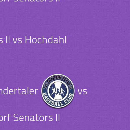
 II vs Hochdahl
dertaler
vs
rf Senators II