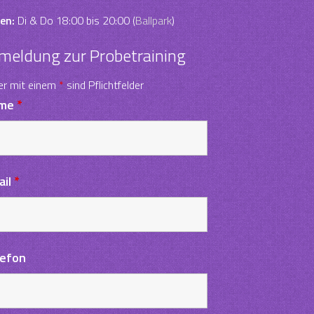
en:
Di & Do 18:00 bis 20:00 (
Ballpark
)
meldung zur Probetraining
er mit einem
*
sind Pflichtfelder
me
*
ail
*
lefon