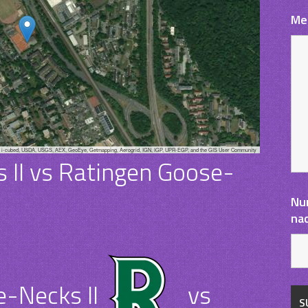
Me
, i-cubed, USDA, USGS, AEX, GeoEye, Getmapping, Aerogrid, IGN, IGP, UPR-EGP, and the GIS User Community
 II vs Ratingen Goose-
Nu
na
-Necks II
vs