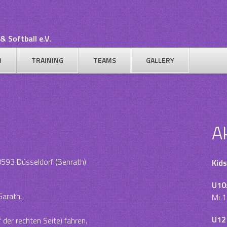
& Softball e.V.
N
TRAINING
TEAMS
GALLERY
A
0593 Düsseldorf (Benrath)
Kids
U10
Garath.
Mi 1
U12
 der rechten Seite) fahren.