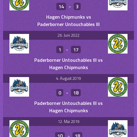
14
-
3
Hagen Chipmunks vs
Paderborner Untouchables III
26. Juni 2022
1
-
17
Paderborner Untouchables III vs
Hagen Chipmunks
4. August 2019
0
-
18
Paderborner Untouchables III vs
Hagen Chipmunks
12. Mai 2019
10
-
18