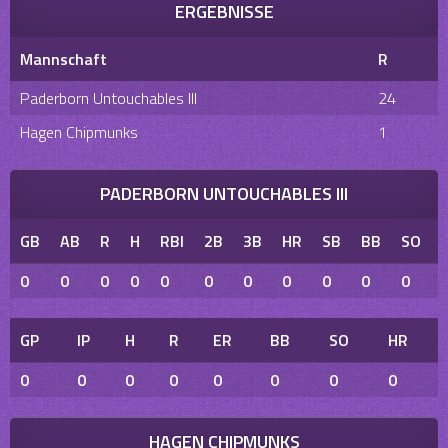
ERGEBNISSE
Mannschaft
R
Paderborn Untouchables III
24
Hagen Chipmunks
1
PADERBORN UNTOUCHABLES III
GB
AB
R
H
RBI
2B
3B
HR
SB
BB
SO
0
0
0
0
0
0
0
0
0
0
0
GP
IP
H
R
ER
BB
SO
HR
0
0
0
0
0
0
0
0
HAGEN CHIPMUNKS