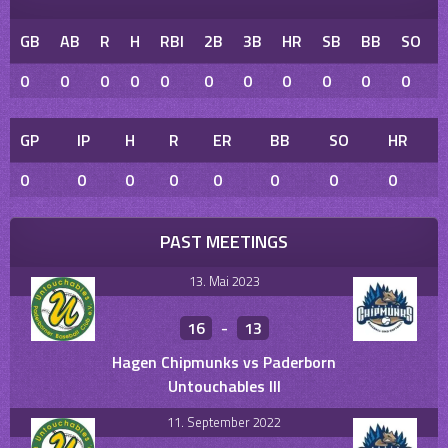
GB
AB
R
H
RBI
2B
3B
HR
SB
BB
SO
0
0
0
0
0
0
0
0
0
0
0
GP
IP
H
R
ER
BB
SO
HR
0
0
0
0
0
0
0
0
PAST MEETINGS
13. Mai 2023
16
-
13
Hagen Chipmunks vs Paderborn
Untouchables III
11. September 2022