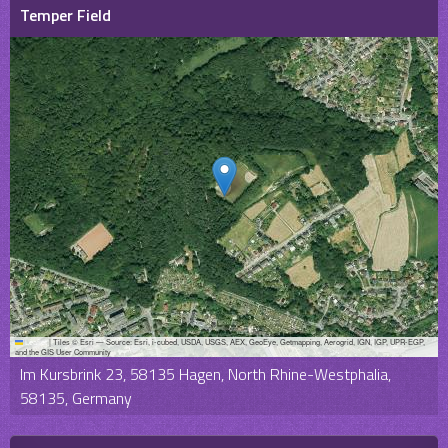
Temper Field
Leaflet
|
Tiles © Esri — Source: Esri, i-cubed, USDA, USGS, AEX, GeoEye, Getmapping, Aerogrid, IGN, IGP, UPR-EGP,
and the GIS User Community
Im Kursbrink 23, 58135 Hagen, North Rhine-Westphalia,
58135, Germany