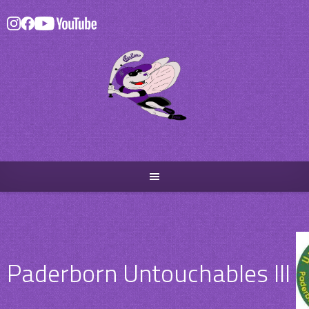
Skip
to
content
Paderborn Untouchables III