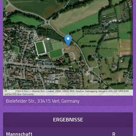
Leaflet
|
Tiles © Esri — Source: Esri, i-cubed, USDA, USGS, AEX, GeoEye, Getmapping, Aerogrid, IGN, IGP, UPR-EGP,
and the GIS User Community
Bielefelder Str., 33415 Verl, Germany
ERGEBNISSE
Mannschaft
R