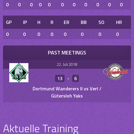
0
0
0
0
0
0
0
0
0
0
0
GP
IP
H
R
ER
BB
SO
HR
0
0
0
0
0
0
0
0
PAST MEETINGS
22. Juli 2018
13
-
6
Dortmund Wanderers II vs Verl /
Gütersloh Yaks
Aktuelle Training