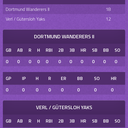
Dortmund Wanderers II
18
Verl / Gütersloh Yaks
12
DORTMUND WANDERERS II
GB
AB
R
H
RBI
2B
3B
HR
SB
BB
SO
0
0
0
0
0
0
0
0
0
0
0
GP
IP
H
R
ER
BB
SO
HR
0
0
0
0
0
0
0
0
VERL / GÜTERSLOH YAKS
GB
AB
R
H
RBI
2B
3B
HR
SB
BB
SO