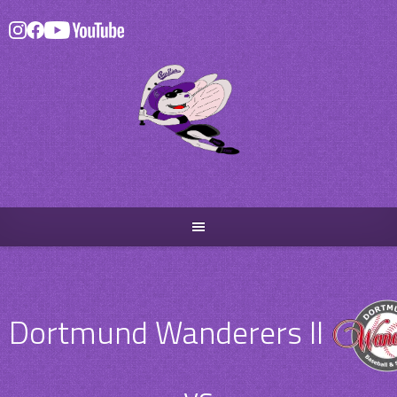
Skip
to
content
Dortmund Wanderers II