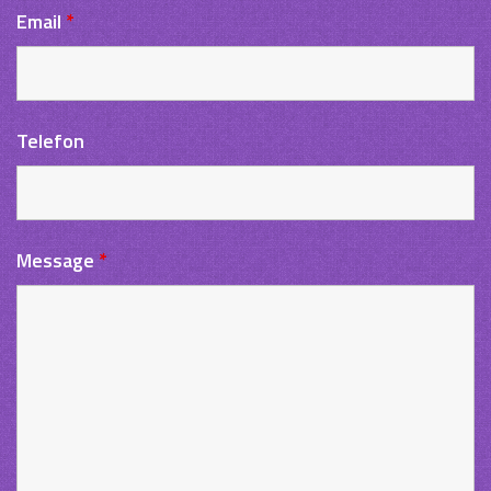
Email
*
Telefon
Message
*