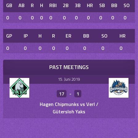
GB
AB
R
H
RBI
2B
3B
HR
SB
BB
SO
0
0
0
0
0
0
0
0
0
0
0
GP
IP
H
R
ER
BB
SO
HR
0
0
0
0
0
0
0
0
PAST MEETINGS
15. Juni 2019
17
-
1
Hagen Chipmunks vs Verl /
Gütersloh Yaks