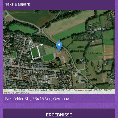
Yaks Ballpark
Leaflet
|
Tiles © Esri — Source: Esri, i-cubed, USDA, USGS, AEX, GeoEye, Getmapping, Aerogrid, IGN, IGP, UPR-EGP,
and the GIS User Community
Bielefelder Str., 33415 Verl, Germany
ERGEBNISSE