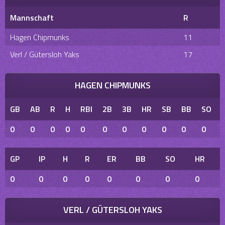
Mannschaft
R
Hagen Chipmunks
11
Verl / Gütersloh Yaks
17
HAGEN CHIPMUNKS
GB
AB
R
H
RBI
2B
3B
HR
SB
BB
SO
0
0
0
0
0
0
0
0
0
0
0
GP
IP
H
R
ER
BB
SO
HR
0
0
0
0
0
0
0
0
VERL / GÜTERSLOH YAKS