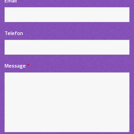
Email
*
Telefon
Message
*