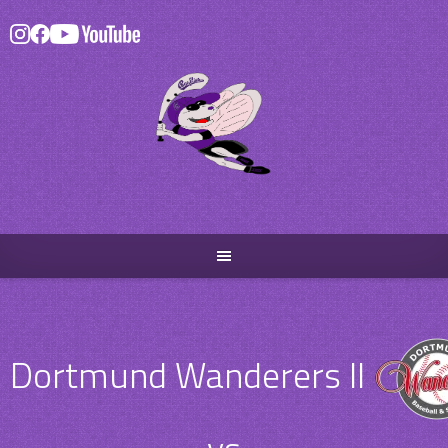
Skip
to
content
Dortmund Wanderers II