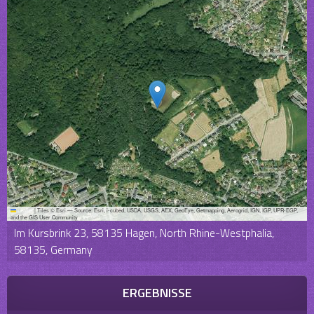
Leaflet
|
Tiles © Esri — Source: Esri, i-cubed, USDA, USGS, AEX, GeoEye, Getmapping, Aerogrid, IGN, IGP, UPR-EGP,
and the GIS User Community
Im Kursbrink 23, 58135 Hagen, North Rhine-Westphalia,
58135, Germany
ERGEBNISSE