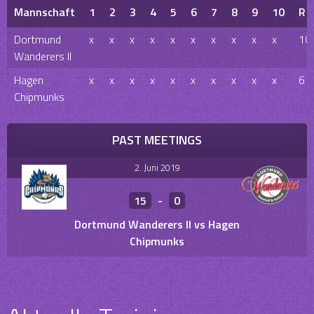
Mannschaft
1
2
3
4
5
6
7
8
9
10
R
Dortmund
x
x
x
x
x
x
x
x
x
x
10
Wanderers II
Hagen
x
x
x
x
x
x
x
x
x
x
6
Chipmunks
PAST MEETINGS
2. Juni 2019
15
-
0
Dortmund Wanderers II vs Hagen
Chipmunks