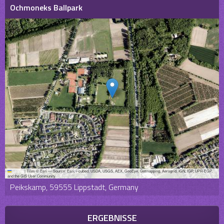
Ochmoneks Ballpark
Leaflet
|
Tiles © Esri — Source: Esri, i-cubed, USDA, USGS, AEX, GeoEye, Getmapping, Aerogrid, IGN, IGP, UPR-EGP,
and the GIS User Community
Peikskamp, 59555 Lippstadt, Germany
ERGEBNISSE