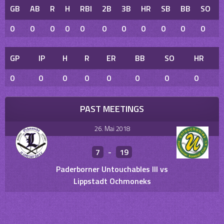
GB
AB
R
H
RBI
2B
3B
HR
SB
BB
SO
0
0
0
0
0
0
0
0
0
0
0
GP
IP
H
R
ER
BB
SO
HR
0
0
0
0
0
0
0
0
PAST MEETINGS
26. Mai 2018
7
-
19
Paderborner Untouchables III vs
Lippstadt Ochmoneks