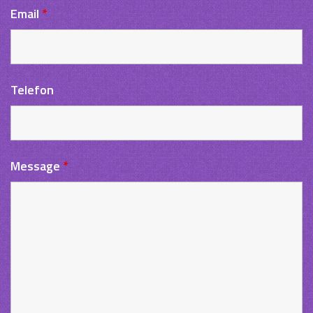
Email
*
Telefon
Message
*