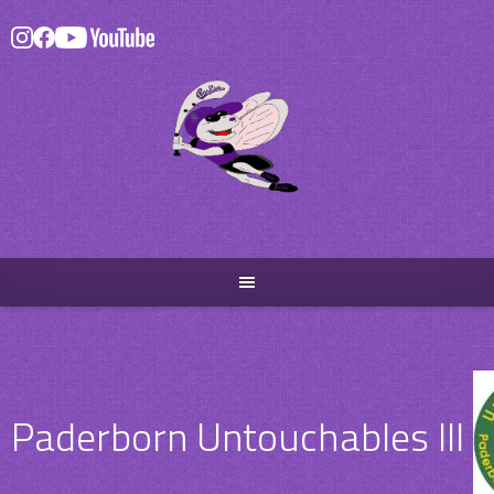
Skip
to
content
Paderborn Untouchables III