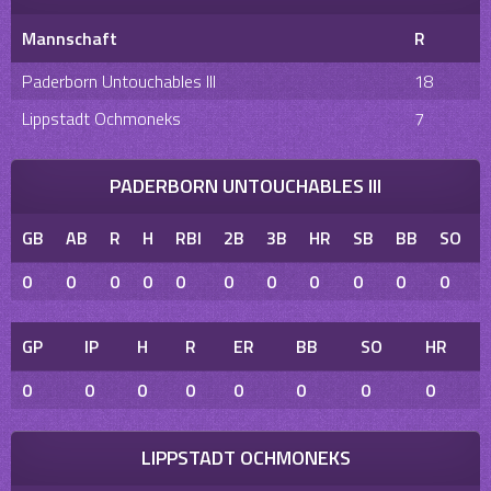
Mannschaft
R
Paderborn Untouchables III
18
Lippstadt Ochmoneks
7
PADERBORN UNTOUCHABLES III
GB
AB
R
H
RBI
2B
3B
HR
SB
BB
SO
0
0
0
0
0
0
0
0
0
0
0
GP
IP
H
R
ER
BB
SO
HR
0
0
0
0
0
0
0
0
LIPPSTADT OCHMONEKS