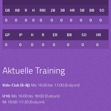
GB
AB
R
H
RBI
2B
3B
HR
SB
BB
SO
0
0
0
0
0
0
0
0
0
0
0
GP
IP
H
R
ER
BB
SO
HR
0
0
0
0
0
0
0
0
Aktuelle Training
Kids-Club (6-8j)
: Mo 16:00 bis 17:00 (
Ballpark
)
U10:
Mo 16:00 bis 18:00 (
Ballpark
)
Mi 16:00-17:30 (
Ballpark
)