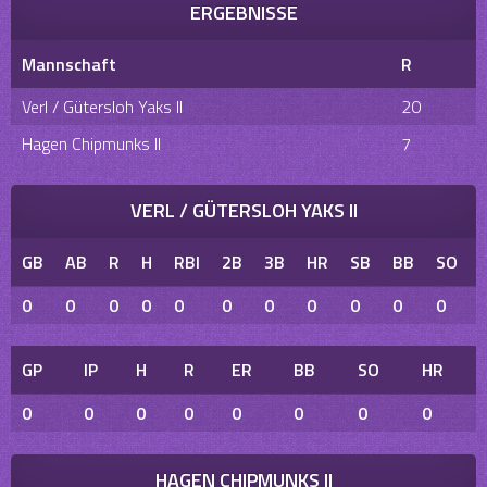
ERGEBNISSE
Mannschaft
R
Verl / Gütersloh Yaks II
20
Hagen Chipmunks II
7
VERL / GÜTERSLOH YAKS II
GB
AB
R
H
RBI
2B
3B
HR
SB
BB
SO
0
0
0
0
0
0
0
0
0
0
0
GP
IP
H
R
ER
BB
SO
HR
0
0
0
0
0
0
0
0
HAGEN CHIPMUNKS II