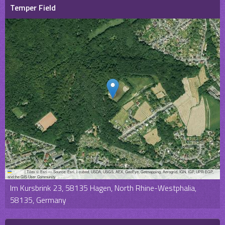
Temper Field
Leaflet
|
Tiles © Esri — Source: Esri, i-cubed, USDA, USGS, AEX, GeoEye, Getmapping, Aerogrid, IGN, IGP, UPR-EGP,
and the GIS User Community
Im Kursbrink 23, 58135 Hagen, North Rhine-Westphalia,
58135, Germany