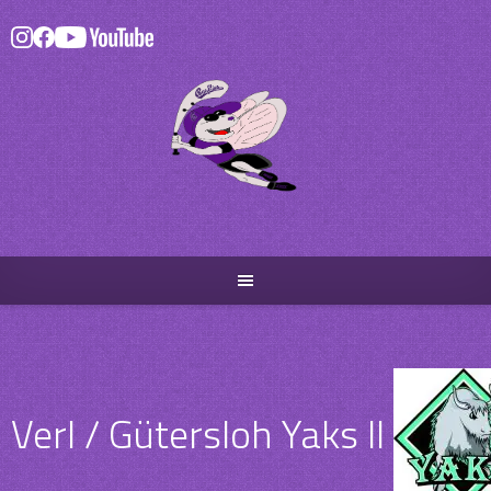
Skip
to
content
Verl / Gütersloh Yaks II