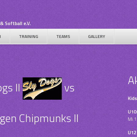
& Softball e.V.
N
TRAINING
TEAMS
GALLERY
A
gs II
vs
Kids
U10
gen Chipmunks II
Mi 1
U12