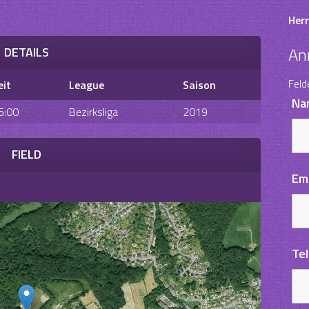
Herr
An
DETAILS
Feld
eit
League
Saison
Na
5:00
Bezirksliga
2019
FIELD
Em
Te