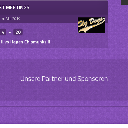
ST MEETINGS
4. Mai 2019
4
-
20
 II vs Hagen Chipmunks II
Unsere Partner und Sponsoren