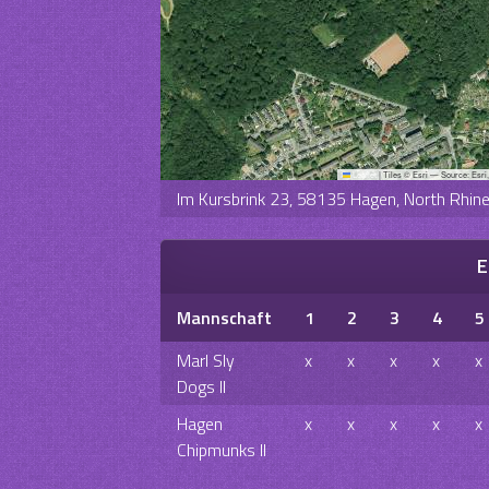
Leaflet
|
Tiles © Esri — Source: Esri
Im Kursbrink 23, 58135 Hagen, North Rhi
E
Mannschaft
1
2
3
4
5
Marl Sly
x
x
x
x
x
Dogs II
Hagen
x
x
x
x
x
Chipmunks II