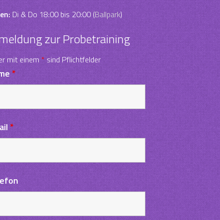
en:
Di & Do 18:00 bis 20:00 (
Ballpark
)
meldung zur Probetraining
er mit einem
*
sind Pflichtfelder
me
*
ail
*
lefon