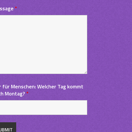
ssage
*
g
r für Menschen: Welcher Tag kommt
ch Montag?
*