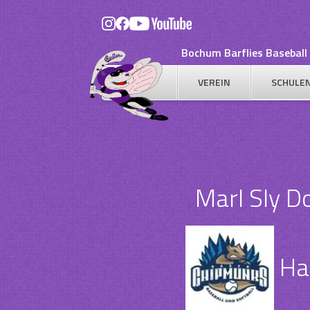
Skip
to
content
Bochum Barflies Baseball 
VEREIN
SCHULE
Marl Sly Do
Ha