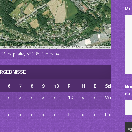
Me
, i-cubed, USDA, USGS, AEX, GeoEye, Getmapping, Aerogrid, IGN, IGP, UPR-EGP, and the GIS User Community
ne-Westphalia, 58135, Germany
RGEBNISSE
6
7
8
9
10
R
H
E
Spielausgan
Nu
na
x
x
x
x
x
10
x
x
Win
x
x
x
x
x
6
x
x
Loss