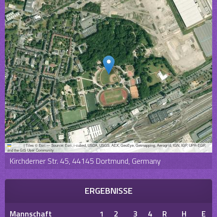
Leaflet
|
Tiles © Esri — Source: Esri, i-cubed, USDA, USGS, AEX, GeoEye, Getmapping, Aerogrid, IGN, IGP, UPR-EGP,
and the GIS User Community
Kirchderner Str. 45, 44145 Dortmund, Germany
ERGEBNISSE
Mannschaft
1
2
3
4
R
H
E