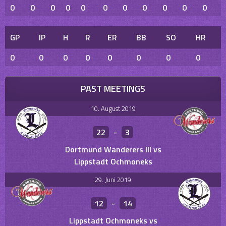
0
0
0
0
0
0
0
0
0
0
0
GP
IP
H
R
ER
BB
SO
HR
0
0
0
0
0
0
0
0
PAST MEETINGS
10. August 2019
22
-
3
Dortmund Wanderers III vs
Lippstadt Ochmoneks
29. Juni 2019
12
-
14
Lippstadt Ochmoneks vs