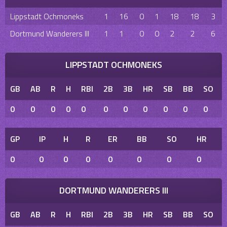
Lippstadt Ochmoneks
1
16
0
1
18
18
3
Dortmund Wanderers III
1
1
0
0
2
2
6
LIPPSTADT OCHMONEKS
GB
AB
R
H
RBI
2B
3B
HR
SB
BB
SO
0
0
0
0
0
0
0
0
0
0
0
GP
IP
H
R
ER
BB
SO
HR
0
0
0
0
0
0
0
0
DORTMUND WANDERERS III
GB
AB
R
H
RBI
2B
3B
HR
SB
BB
SO