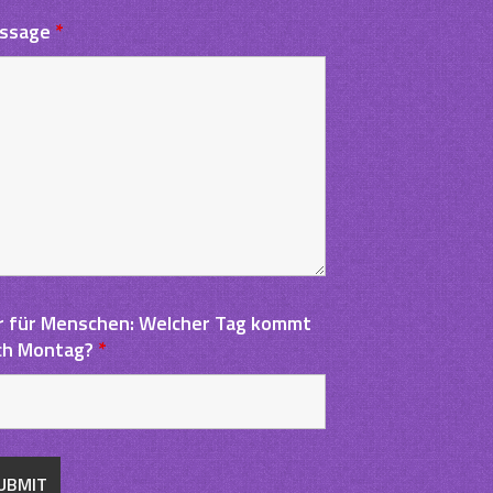
ssage
*
r für Menschen: Welcher Tag kommt
ch Montag?
*
ng