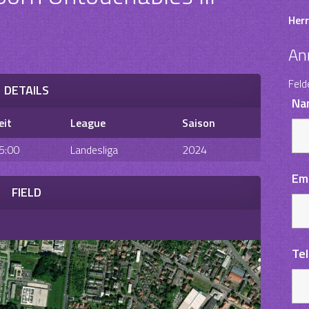
Herr
An
Feld
DETAILS
Na
eit
League
Saison
5:00
Landesliga
2024
Em
FIELD
Te