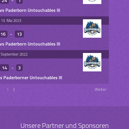
24
-
1
s Paderborn Untouchables III
13. Mai 2023
16
-
13
s Paderborn Untouchables III
. September 2022
14
-
3
 Paderborner Untouchables III
1
2
Weiter
Unsere Partner und Sponsoren