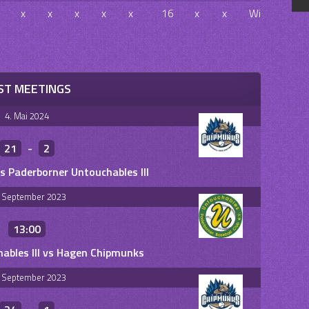
x
x
x
x
x
16
x
x
Win
ST MEETINGS
4. Mai 2024
21
-
2
 Paderborner Untouchables III
. September 2023
13:00
ables III vs Hagen Chipmunks
. September 2023