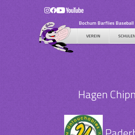
Skip
to
content
Bochum Barflies Baseball 
VEREIN
SCHULE
Hagen Chip
Paderb