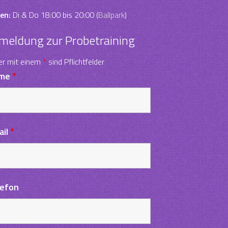
en:
Di & Do 18:00 bis 20:00 (
Ballpark
)
meldung zur Probetraining
er mit einem
*
sind Pflichtfelder
me
*
ail
*
lefon