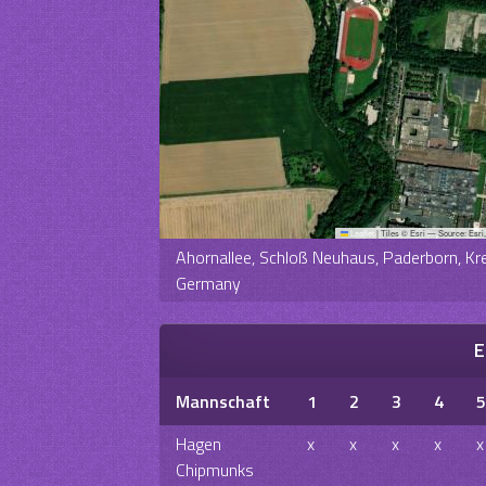
Leaflet
|
Tiles © Esri — Source: Esri
Ahornallee, Schloß Neuhaus, Paderborn, Kr
Germany
E
Mannschaft
1
2
3
4
5
Hagen
x
x
x
x
x
Chipmunks