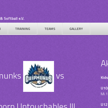
& Softball e.V.
N
TRAINING
TEAMS
GALLERY
A
munks
vs
Kids
U10
Mi 1
orn Untouchables III
U12