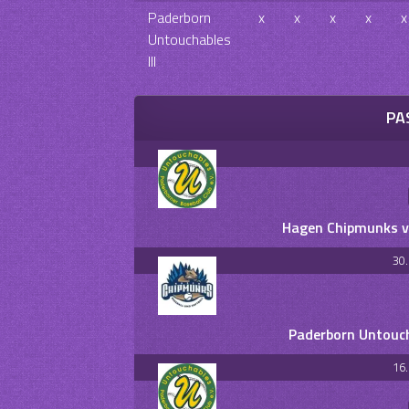
Paderborn
x
x
x
x
x
Untouchables
III
PA
Hagen Chipmunks vs
30
Paderborn Untouch
16