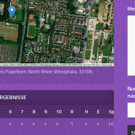
Me
, i-cubed, USDA, USGS, AEX, GeoEye, Getmapping, Aerogrid, IGN, IGP, UPR-EGP, and the GIS User Community
eis Paderborn, North Rhine-Westphalia, 33106,
Nu
na
RGEBNISSE
6
7
8
9
10
R
H
E
Spielausga
x
x
x
x
x
1
x
x
Loss