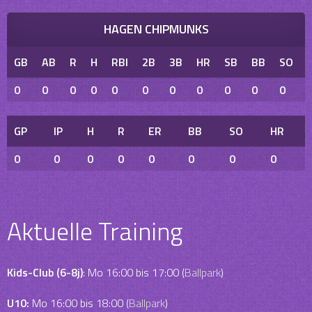
HAGEN CHIPMUNKS
GB
AB
R
H
RBI
2B
3B
HR
SB
BB
SO
0
0
0
0
0
0
0
0
0
0
0
GP
IP
H
R
ER
BB
SO
HR
0
0
0
0
0
0
0
0
Aktuelle Training
Kids-Club (6-8j)
: Mo 16:00 bis 17:00 (
Ballpark
)
U10:
Mo 16:00 bis 18:00 (
Ballpark
)