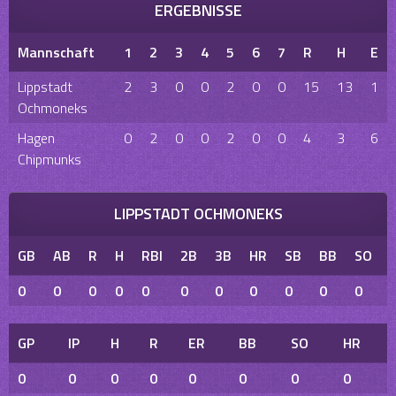
ERGEBNISSE
Mannschaft
1
2
3
4
5
6
7
R
H
E
Lippstadt
2
3
0
0
2
0
0
15
13
1
Ochmoneks
Hagen
0
2
0
0
2
0
0
4
3
6
Chipmunks
LIPPSTADT OCHMONEKS
GB
AB
R
H
RBI
2B
3B
HR
SB
BB
SO
0
0
0
0
0
0
0
0
0
0
0
GP
IP
H
R
ER
BB
SO
HR
0
0
0
0
0
0
0
0