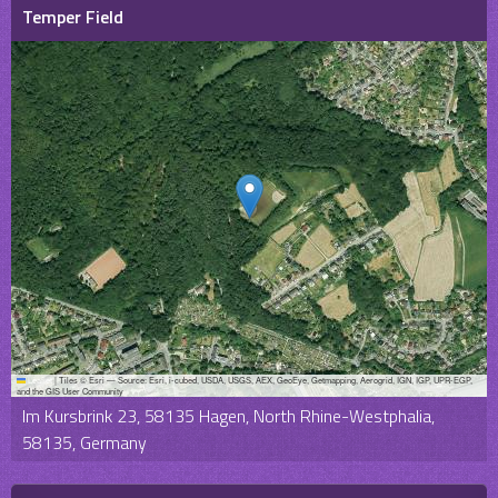
Temper Field
Leaflet
|
Tiles © Esri — Source: Esri, i-cubed, USDA, USGS, AEX, GeoEye, Getmapping, Aerogrid, IGN, IGP, UPR-EGP,
and the GIS User Community
Im Kursbrink 23, 58135 Hagen, North Rhine-Westphalia,
58135, Germany