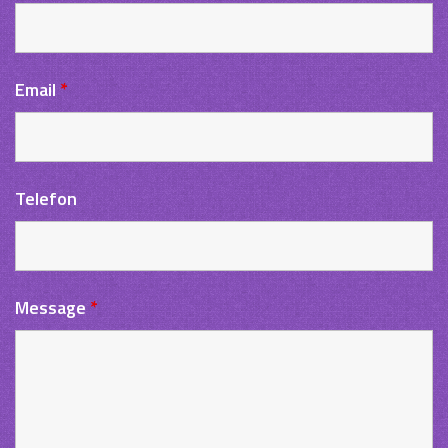
Email
*
Telefon
Message
*