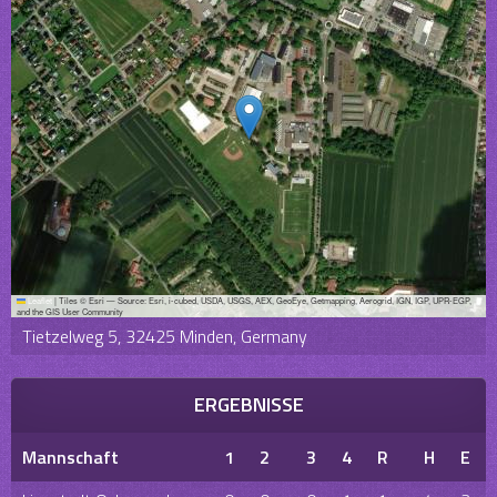
Leaflet
|
Tiles © Esri — Source: Esri, i-cubed, USDA, USGS, AEX, GeoEye, Getmapping, Aerogrid, IGN, IGP, UPR-EGP,
and the GIS User Community
Tietzelweg 5, 32425 Minden, Germany
ERGEBNISSE
Mannschaft
1
2
3
4
R
H
E