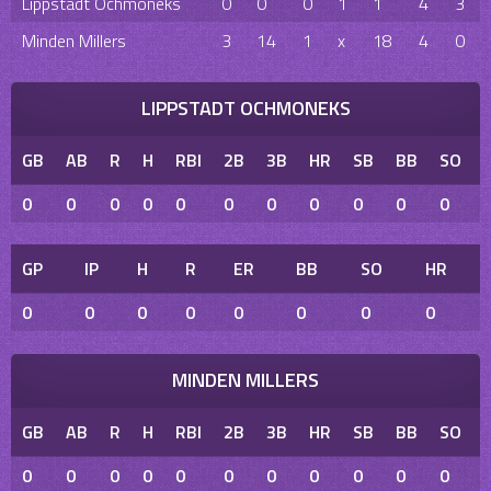
Lippstadt Ochmoneks
0
0
0
1
1
4
3
Minden Millers
3
14
1
x
18
4
0
LIPPSTADT OCHMONEKS
GB
AB
R
H
RBI
2B
3B
HR
SB
BB
SO
0
0
0
0
0
0
0
0
0
0
0
GP
IP
H
R
ER
BB
SO
HR
0
0
0
0
0
0
0
0
MINDEN MILLERS
GB
AB
R
H
RBI
2B
3B
HR
SB
BB
SO
0
0
0
0
0
0
0
0
0
0
0