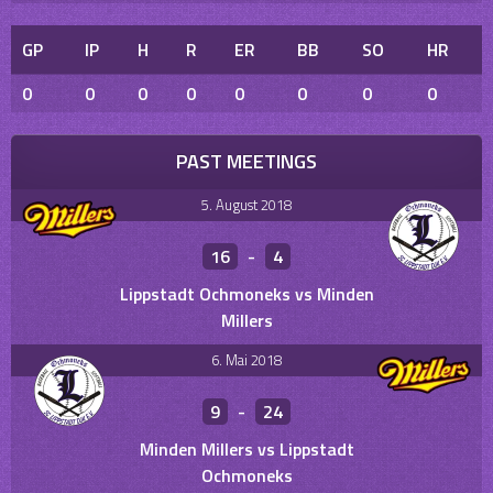
GP
IP
H
R
ER
BB
SO
HR
0
0
0
0
0
0
0
0
PAST MEETINGS
5. August 2018
16
-
4
Lippstadt Ochmoneks vs Minden
Millers
6. Mai 2018
9
-
24
Minden Millers vs Lippstadt
Ochmoneks