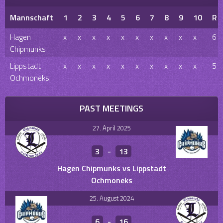
Mannschaft
1
2
3
4
5
6
7
8
9
10
R
Hagen
x
x
x
x
x
x
x
x
x
x
6
Chipmunks
Lippstadt
x
x
x
x
x
x
x
x
x
x
5
Ochmoneks
PAST MEETINGS
27. April 2025
3
-
13
Hagen Chipmunks vs Lippstadt
Ochmoneks
25. August 2024
6
-
16