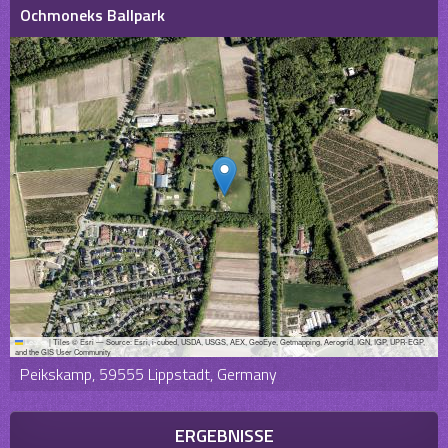
Ochmoneks Ballpark
Leaflet
|
Tiles © Esri — Source: Esri, i-cubed, USDA, USGS, AEX, GeoEye, Getmapping, Aerogrid, IGN, IGP, UPR-EGP,
and the GIS User Community
Peikskamp, 59555 Lippstadt, Germany
ERGEBNISSE